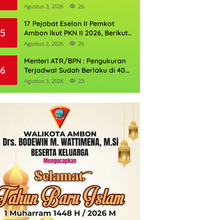
Perkuat Cadangan Air Ambon
Agustus 3, 2026
26
17 Pejabat Eselon II Pemkot
5
Ambon Ikut PKN II 2026, Berikut
Daftarnya
Agustus 2, 2026
26
Menteri ATR/BPN : Pengukuran
6
Terjadwal Sudah Berlaku di 400
Kantor Pertanahan
Agustus 3, 2026
23