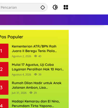
Pos Populer
Kementerian ATR/BPN Raih
1
Juara II Beregu Tenis Piala
Gubernur DKI Jakarta 2026
Agustus 2, 2026
40
Mulai 17 Agustus, Uji Coba
2
Layanan Peralihan Hak 10 Hari
di 15 Kantor Pertanahan
Agustus 4, 2026
39
Rumah Dilan Hadir untuk Anak
3
Jalanan Ambon, Lisa
Wattimena: Tak Ada Anak yang
Juli 31, 2026
29
Boleh Kehilangan Masa
Depannya
Hadapi Kemarau dan El Nino,
4
Perumdam Tirta Yapono