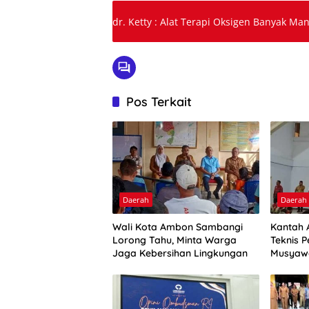
dr. Ketty : Alat Terapi Oksigen Banyak Ma
Pos Terkait
Daerah
Daerah
Wali Kota Ambon Sambangi
Kantah 
Lorong Tahu, Minta Warga
Teknis P
Jaga Kebersihan Lingkungan
Musyaw