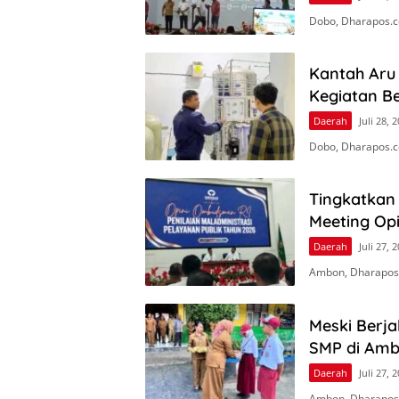
Dobo, Dharapos.c
Kantah Aru
Kegiatan Be
Daerah
Juli 28, 
Dobo, Dharapos.c
Tingkatkan 
Meeting Op
Daerah
Juli 27, 
Ambon, Dharapos
Meski Berj
SMP di Amb
Daerah
Juli 27, 
Ambon, Dharapos.