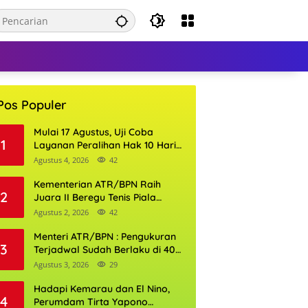
Pos Populer
Mulai 17 Agustus, Uji Coba
1
Layanan Peralihan Hak 10 Hari
di 15 Kantor Pertanahan
Agustus 4, 2026
42
Kementerian ATR/BPN Raih
2
Juara II Beregu Tenis Piala
Gubernur DKI Jakarta 2026
Agustus 2, 2026
42
Menteri ATR/BPN : Pengukuran
3
Terjadwal Sudah Berlaku di 400
Kantor Pertanahan
Agustus 3, 2026
29
Hadapi Kemarau dan El Nino,
4
Perumdam Tirta Yapono