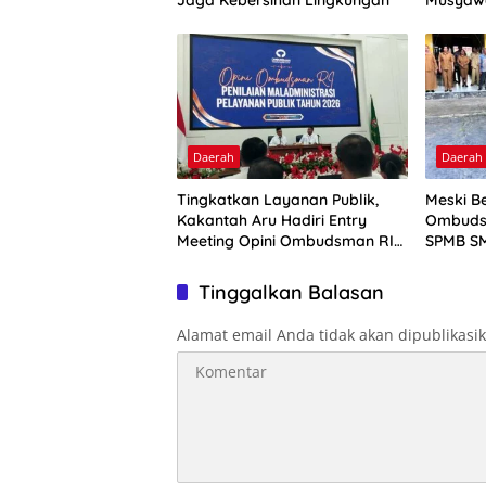
Jaga Kebersihan Lingkungan
Musyaw
Daerah
Daerah
Tingkatkan Layanan Publik,
Meski Be
Kakantah Aru Hadiri Entry
Ombuds
Meeting Opini Ombudsman RI
SPMB SM
2026
Tinggalkan Balasan
Alamat email Anda tidak akan dipublikasi