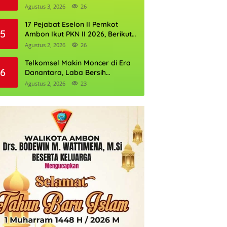
Perkuat Cadangan Air Ambon
Agustus 3, 2026
26
17 Pejabat Eselon II Pemkot
5
Ambon Ikut PKN II 2026, Berikut
Daftarnya
Agustus 2, 2026
26
Telkomsel Makin Moncer di Era
6
Danantara, Laba Bersih
Semester I 2026 Tembus Rp10,4
Agustus 2, 2026
23
Triliun