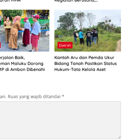
arah MHA
Kegiatan Berusaha,
Optimalkan Ini
Daerah
rjalan Baik,
Kantah Aru dan Pemda Ukur
man Maluku Dorong
Bidang Tanah Pastikan Status
P di Ambon Dibenahi
Hukum-Tata Kelola Aset
kan.
Ruas yang wajib ditandai
*