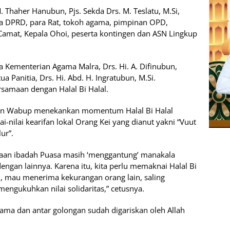
. Thaher Hanubun, Pjs. Sekda Drs. M. Teslatu, M.Si,
a DPRD, para Rat, tokoh agama, pimpinan OPD,
amat, Kepala Ohoi, peserta kontingen dan ASN Lingkup
a Kementerian Agama Malra, Drs. Hi. A. Difinubun,
 Panitia, Drs. Hi. Abd. H. Ingratubun, M.Si.
rsamaan dengan Halal Bi Halal.
an Wabup menekankan momentum Halal Bi Halal
ai-nilai kearifan lokal Orang Kei yang dianut yakni “Vuut
ur”.
aan ibadah Puasa masih ‘menggantung’ manakala
gan lainnya. Karena itu, kita perlu memaknai Halal Bi
iri, mau menerima kekurangan orang lain, saling
ngukuhkan nilai solidaritas,” cetusnya.
ama dan antar golongan sudah digariskan oleh Allah