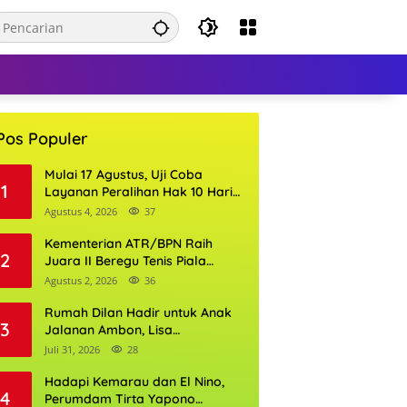
Pos Populer
Mulai 17 Agustus, Uji Coba
1
Layanan Peralihan Hak 10 Hari
di 15 Kantor Pertanahan
Agustus 4, 2026
37
Kementerian ATR/BPN Raih
2
Juara II Beregu Tenis Piala
Gubernur DKI Jakarta 2026
Agustus 2, 2026
36
Rumah Dilan Hadir untuk Anak
3
Jalanan Ambon, Lisa
Wattimena: Tak Ada Anak yang
Juli 31, 2026
28
Boleh Kehilangan Masa
Depannya
Hadapi Kemarau dan El Nino,
4
Perumdam Tirta Yapono