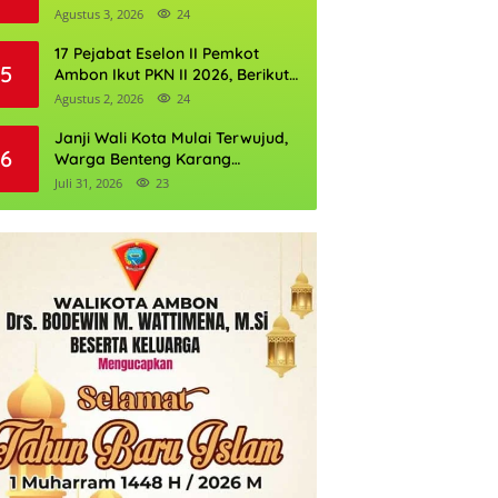
Perkuat Cadangan Air Ambon
Agustus 3, 2026
24
17 Pejabat Eselon II Pemkot
5
Ambon Ikut PKN II 2026, Berikut
Daftarnya
Agustus 2, 2026
24
Janji Wali Kota Mulai Terwujud,
6
Warga Benteng Karang
Ditargetkan Nikmati Air Bersih
Juli 31, 2026
23
Pekan Kedua Agustus