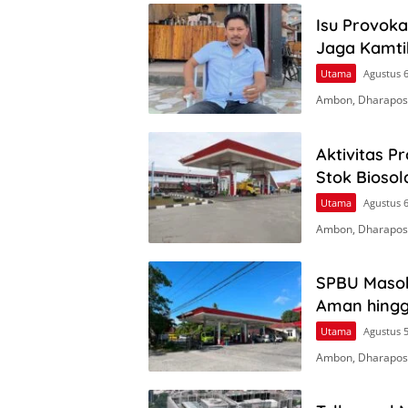
Isu Provok
Jaga Kamt
Utama
Agustus 6
Ambon, Dharapos.
Aktivitas P
Stok Biosol
Utama
Agustus 6
Ambon, Dharapos.
SPBU Masoh
Aman hingga
Utama
Agustus 5
Ambon, Dharapos.