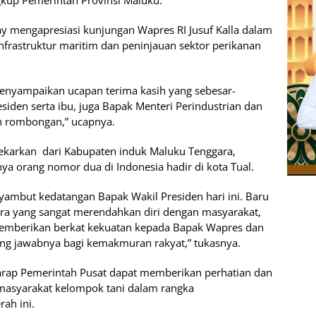
gkup Pemerintah Provinsi Maluku.
y mengapresiasi kunjungan Wapres RI Jusuf Kalla dalam
frastruktur maritim dan peninjauan sektor perikanan
enyampaikan ucapan terima kasih yang sebesar-
siden serta ibu, juga Bapak Menteri Perindustrian dan
n rombongan,” ucapnya.
mekarkan dari Kabupaten induk Maluku Tenggara,
ya orang nomor dua di Indonesia hadir di kota Tual.
yambut kedatangan Bapak Wakil Presiden hari ini. Baru
ra yang sangat merendahkan diri dengan masyarakat,
h memberikan berkat kekuatan kepada Bapak Wapres dan
ng jawabnya bagi kemakmuran rakyat,” tukasnya.
arap Pemerintah Pusat dapat memberikan perhatian dan
 masyarakat kelompok tani dalam rangka
ah ini.