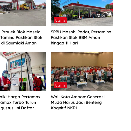
Utama
as Proyek Blok Masela
SPBU Masohi Padat, Pertamina
rtamina Pastikan Stok
Pastikan Stok BBM Aman
r di Saumlaki Aman
hingga 11 Hari
Utama
aik! Harga Pertamax
Wali Kota Ambon: Generasi
tamax Turbo Turun
Muda Harus Jadi Benteng
Agustus, Ini Daftar
Kognitif NKRI
BM di Papua-Maluku