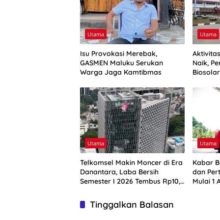
Utama
Utama
Isu Provokasi Merebak,
Aktivit
GASMEN Maluku Serukan
Naik, Pe
Warga Jaga Kamtibmas
Biosola
Utama
Utama
Telkomsel Makin Moncer di Era
Kabar B
Danantara, Laba Bersih
dan Per
Semester I 2026 Tembus Rp10,4
Mulai 1 
Triliun
Harga B
Tinggalkan Balasan