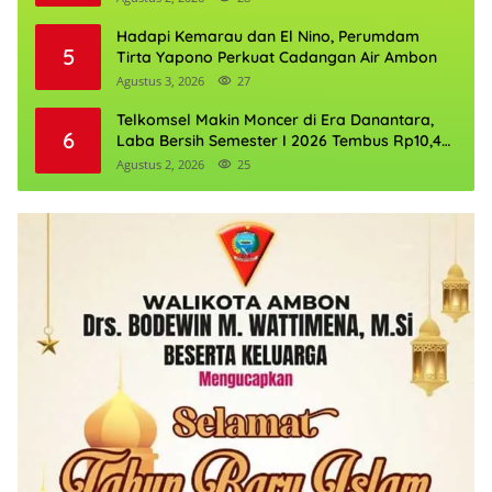
Hadapi Kemarau dan El Nino, Perumdam
5
Tirta Yapono Perkuat Cadangan Air Ambon
Agustus 3, 2026
27
Telkomsel Makin Moncer di Era Danantara,
6
Laba Bersih Semester I 2026 Tembus Rp10,4
Triliun
Agustus 2, 2026
25