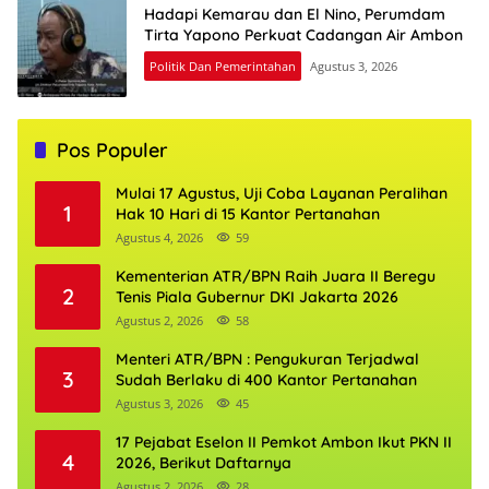
Hadapi Kemarau dan El Nino, Perumdam
Tirta Yapono Perkuat Cadangan Air Ambon
Politik Dan Pemerintahan
Agustus 3, 2026
Pos Populer
Mulai 17 Agustus, Uji Coba Layanan Peralihan
1
Hak 10 Hari di 15 Kantor Pertanahan
Agustus 4, 2026
59
Kementerian ATR/BPN Raih Juara II Beregu
2
Tenis Piala Gubernur DKI Jakarta 2026
Agustus 2, 2026
58
Menteri ATR/BPN : Pengukuran Terjadwal
3
Sudah Berlaku di 400 Kantor Pertanahan
Agustus 3, 2026
45
17 Pejabat Eselon II Pemkot Ambon Ikut PKN II
4
2026, Berikut Daftarnya
Agustus 2, 2026
28