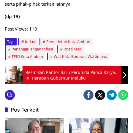
serta pihak-pihak terkait lainnya.
(dp-19)
Post Views:
110
Tag:
Inflasi
Pemerintah Kota Ambon
Penanggulangan Inflasi
Road Map
TPID Kota Ambon
Wali Kota Bodewin Wattimena
Resmikan Kantor Baru Perumda Panca Karya,
Ini Harapan Gubernur Maluku
Pos Terkait