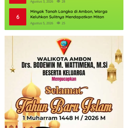
Agustus 3, 2026
28
Minyak Tanah Langka di Ambon, Warga
6
Keluhkan Sulitnya Mendapatkan Mitan
Agustus 5, 2026
25