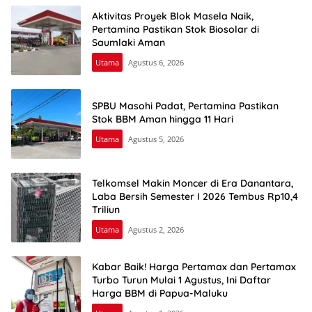
Aktivitas Proyek Blok Masela Naik,
Pertamina Pastikan Stok Biosolar di
Saumlaki Aman
Utama
Agustus 6, 2026
SPBU Masohi Padat, Pertamina Pastikan
Stok BBM Aman hingga 11 Hari
Utama
Agustus 5, 2026
Telkomsel Makin Moncer di Era Danantara,
Laba Bersih Semester I 2026 Tembus Rp10,4
Triliun
Utama
Agustus 2, 2026
Kabar Baik! Harga Pertamax dan Pertamax
Turbo Turun Mulai 1 Agustus, Ini Daftar
Harga BBM di Papua-Maluku