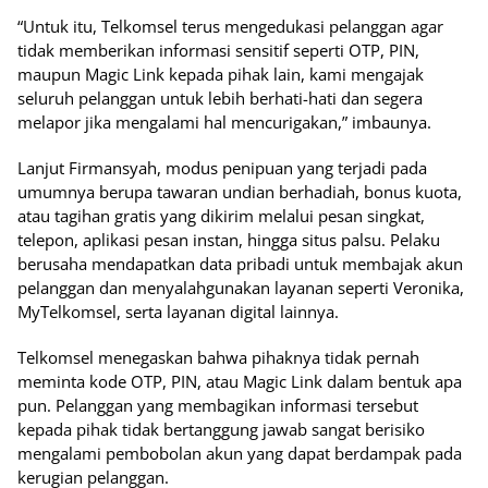
“Untuk itu, Telkomsel terus mengedukasi pelanggan agar
tidak memberikan informasi sensitif seperti OTP, PIN,
maupun Magic Link kepada pihak lain, kami mengajak
seluruh pelanggan untuk lebih berhati-hati dan segera
melapor jika mengalami hal mencurigakan,” imbaunya.
Lanjut Firmansyah, modus penipuan yang terjadi pada
umumnya berupa tawaran undian berhadiah, bonus kuota,
atau tagihan gratis yang dikirim melalui pesan singkat,
telepon, aplikasi pesan instan, hingga situs palsu. Pelaku
berusaha mendapatkan data pribadi untuk membajak akun
pelanggan dan menyalahgunakan layanan seperti Veronika,
MyTelkomsel, serta layanan digital lainnya.
Telkomsel menegaskan bahwa pihaknya tidak pernah
meminta kode OTP, PIN, atau Magic Link dalam bentuk apa
pun. Pelanggan yang membagikan informasi tersebut
kepada pihak tidak bertanggung jawab sangat berisiko
mengalami pembobolan akun yang dapat berdampak pada
kerugian pelanggan.