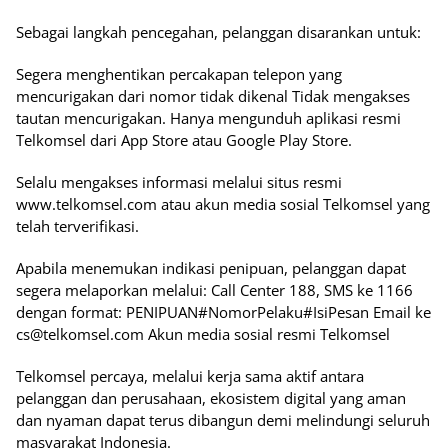
Sebagai langkah pencegahan, pelanggan disarankan untuk:
Segera menghentikan percakapan telepon yang
mencurigakan dari nomor tidak dikenal Tidak mengakses
tautan mencurigakan. Hanya mengunduh aplikasi resmi
Telkomsel dari App Store atau Google Play Store.
Selalu mengakses informasi melalui situs resmi
www.telkomsel.com atau akun media sosial Telkomsel yang
telah terverifikasi.
Apabila menemukan indikasi penipuan, pelanggan dapat
segera melaporkan melalui: Call Center 188, SMS ke 1166
dengan format: PENIPUAN#NomorPelaku#IsiPesan Email ke
cs@telkomsel.com Akun media sosial resmi Telkomsel
Telkomsel percaya, melalui kerja sama aktif antara
pelanggan dan perusahaan, ekosistem digital yang aman
dan nyaman dapat terus dibangun demi melindungi seluruh
masyarakat Indonesia.