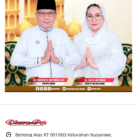
Benteng Atas RT 001/003 Kelurahan Nusaniwe,