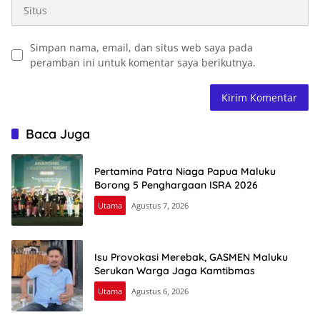
Simpan nama, email, dan situs web saya pada
peramban ini untuk komentar saya berikutnya.
Baca Juga
Pertamina Patra Niaga Papua Maluku
Borong 5 Penghargaan ISRA 2026
Utama
Agustus 7, 2026
Isu Provokasi Merebak, GASMEN Maluku
Serukan Warga Jaga Kamtibmas
Utama
Agustus 6, 2026