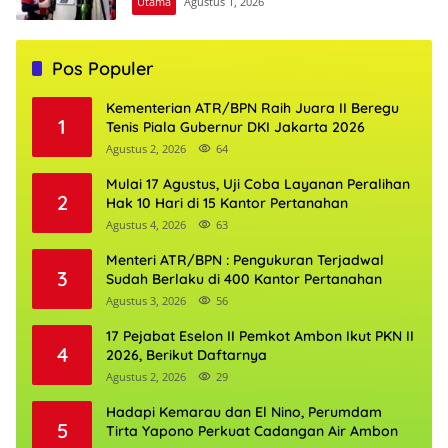
Utama
Agustus 1, 2026
Pos Populer
Kementerian ATR/BPN Raih Juara II Beregu
1
Tenis Piala Gubernur DKI Jakarta 2026
Agustus 2, 2026
64
Mulai 17 Agustus, Uji Coba Layanan Peralihan
2
Hak 10 Hari di 15 Kantor Pertanahan
Agustus 4, 2026
63
Menteri ATR/BPN : Pengukuran Terjadwal
3
Sudah Berlaku di 400 Kantor Pertanahan
Agustus 3, 2026
56
17 Pejabat Eselon II Pemkot Ambon Ikut PKN II
4
2026, Berikut Daftarnya
Agustus 2, 2026
29
Hadapi Kemarau dan El Nino, Perumdam
5
Tirta Yapono Perkuat Cadangan Air Ambon