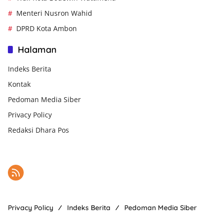
Menteri Nusron Wahid
DPRD Kota Ambon
Halaman
Indeks Berita
Kontak
Pedoman Media Siber
Privacy Policy
Redaksi Dhara Pos
Privacy Policy
Indeks Berita
Pedoman Media Siber