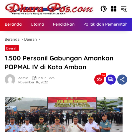
Langsung
ke
konten
Beranda
Utama
Pendidikan
Politik dan Pemerintaha
Beranda
Daerah
Daerah
1.500 Personil Gabungan Amankan
POPMAL IV di Kota Ambon
67
Admin
2 Min Baca
November 16, 2022