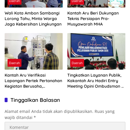
Daerah
Daerah
Wali Kota Ambon Sambangi
Kantah Aru Beri Dukungan
Lorong Tahu, Minta Warga
Teknis Persiapan Pra-
Jaga Kebersihan Lingkungan
Musyawarah MHA
Daerah
Daerah
Kantah Aru Verifikasi
Tingkatkan Layanan Publik,
Lapangan Pertek Pertanahan
Kakantah Aru Hadiri Entry
Kegiatan Berusaha,
Meeting Opini Ombudsman RI
Optimalkan Ini
2026
Tinggalkan Balasan
Alamat email Anda tidak akan dipublikasikan.
Ruas yang
wajib ditandai
*