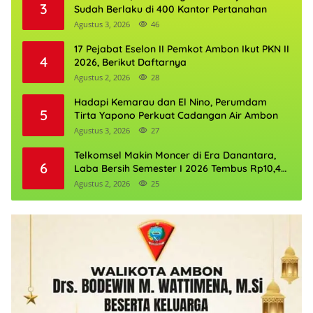
3
Sudah Berlaku di 400 Kantor Pertanahan
Agustus 3, 2026
46
17 Pejabat Eselon II Pemkot Ambon Ikut PKN II
4
2026, Berikut Daftarnya
Agustus 2, 2026
28
Hadapi Kemarau dan El Nino, Perumdam
5
Tirta Yapono Perkuat Cadangan Air Ambon
Agustus 3, 2026
27
Telkomsel Makin Moncer di Era Danantara,
6
Laba Bersih Semester I 2026 Tembus Rp10,4
Triliun
Agustus 2, 2026
25