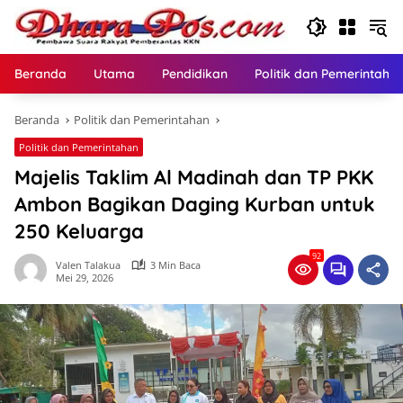
Langsung
ke
konten
Beranda
Utama
Pendidikan
Politik dan Pemerintaha
Beranda
Politik dan Pemerintahan
Politik dan Pemerintahan
Majelis Taklim Al Madinah dan TP PKK
Ambon Bagikan Daging Kurban untuk
250 Keluarga
92
Valen Talakua
3 Min Baca
Mei 29, 2026