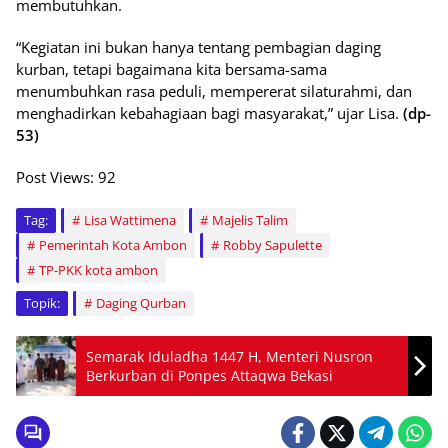
membutuhkan.
“Kegiatan ini bukan hanya tentang pembagian daging
kurban, tetapi bagaimana kita bersama-sama
menumbuhkan rasa peduli, mempererat silaturahmi, dan
menghadirkan kebahagiaan bagi masyarakat,” ujar Lisa.
(dp-
53)
Post Views:
92
Tag:
Lisa Wattimena
Majelis Talim
Pemerintah Kota Ambon
Robby Sapulette
TP-PKK kota ambon
Topik:
Daging Qurban
Semarak Iduladha 1447 H, Menteri Nusron
Berkurban di Ponpes Attaqwa Bekasi