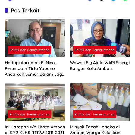
Pos Terkait
Politik dan Pemerintahan
Politik dan Pemerintahan
Hadapi Ancaman El Nino,
Wawali Ely Ajak IWAPI Sinergi
Perumdam Tirta Yapono
Bangun Kota Ambon
Andalkan Sumur Dalam Jaga
Pasokan Air Ambon
Politik dan Pemerintahan
Politik dan Pemerintahan
Ini Harapan Wali Kota Ambon
Minyak Tanah Langka di
di KP 2 KLHS RTRW 2011-2031
Ambon, Warga Keluhkan