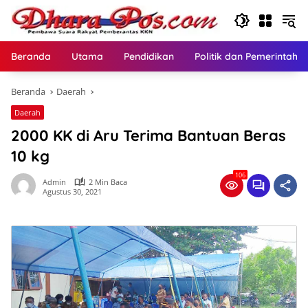
Langsung
ke
konten
Beranda
Utama
Pendidikan
Politik dan Pemerintaha
Beranda
Daerah
Daerah
2000 KK di Aru Terima Bantuan Beras
10 kg
106
Admin
2 Min Baca
Agustus 30, 2021