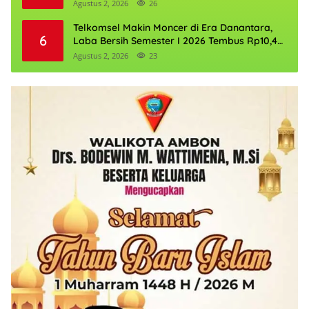
Agustus 2, 2026
26
Telkomsel Makin Moncer di Era Danantara,
6
Laba Bersih Semester I 2026 Tembus Rp10,4
Triliun
Agustus 2, 2026
23