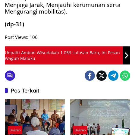
Menjaga Jarak, Menjauhi kerumunan serta
Mengurangi mobilitas).
(dp-31)
Post Views:
106
Unpatti Ambon Wisudakan 1.056 Lulusan Baru, Ini Pesan
Wagub Maluku
Pos Terkait
Daerah
Daerah