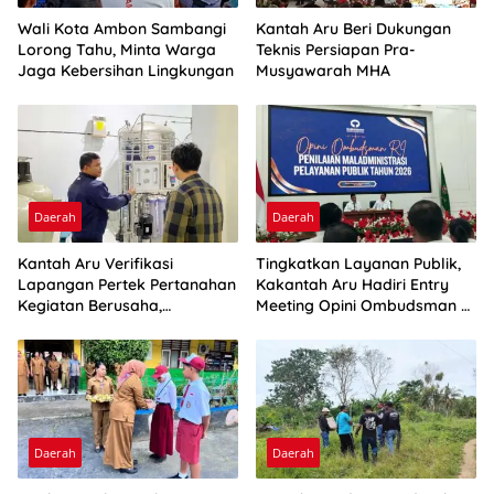
Wali Kota Ambon Sambangi
Kantah Aru Beri Dukungan
Lorong Tahu, Minta Warga
Teknis Persiapan Pra-
Jaga Kebersihan Lingkungan
Musyawarah MHA
Daerah
Daerah
Kantah Aru Verifikasi
Tingkatkan Layanan Publik,
Lapangan Pertek Pertanahan
Kakantah Aru Hadiri Entry
Kegiatan Berusaha,
Meeting Opini Ombudsman RI
Optimalkan Ini
2026
Daerah
Daerah