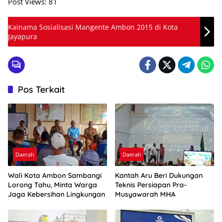
Post Views:
81
Kainama Sosialisasi Mangente Ambon 2015 di Kota
Jayapura
Pos Terkait
Daerah
Daerah
Wali Kota Ambon Sambangi
Kantah Aru Beri Dukungan
Lorong Tahu, Minta Warga
Teknis Persiapan Pra-
Jaga Kebersihan Lingkungan
Musyawarah MHA