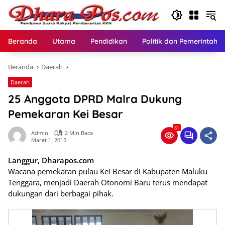
Langsung
ke
konten
Beranda
Utama
Pendidikan
Politik dan Pemerintaha
Beranda
Daerah
Daerah
25 Anggota DPRD Malra Dukung
Pemekaran Kei Besar
81
Admin
2 Min Baca
Maret 1, 2015
Langgur, Dharapos.com
Wacana pemekaran pulau Kei Besar di Kabupaten Maluku
Tenggara, menjadi Daerah Otonomi Baru terus mendapat
dukungan dari berbagai pihak.