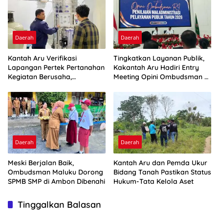
Daerah
Daerah
Kantah Aru Verifikasi
Tingkatkan Layanan Publik,
Lapangan Pertek Pertanahan
Kakantah Aru Hadiri Entry
Kegiatan Berusaha,
Meeting Opini Ombudsman RI
Optimalkan Ini
2026
Daerah
Daerah
Meski Berjalan Baik,
Kantah Aru dan Pemda Ukur
Ombudsman Maluku Dorong
Bidang Tanah Pastikan Status
SPMB SMP di Ambon Dibenahi
Hukum-Tata Kelola Aset
Tinggalkan Balasan