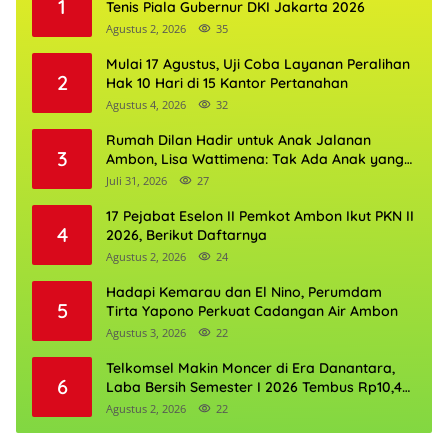
1
Tenis Piala Gubernur DKI Jakarta 2026
Agustus 2, 2026
35
Mulai 17 Agustus, Uji Coba Layanan Peralihan
2
Hak 10 Hari di 15 Kantor Pertanahan
Agustus 4, 2026
32
Rumah Dilan Hadir untuk Anak Jalanan
3
Ambon, Lisa Wattimena: Tak Ada Anak yang
Boleh Kehilangan Masa Depannya
Juli 31, 2026
27
17 Pejabat Eselon II Pemkot Ambon Ikut PKN II
4
2026, Berikut Daftarnya
Agustus 2, 2026
24
Hadapi Kemarau dan El Nino, Perumdam
5
Tirta Yapono Perkuat Cadangan Air Ambon
Agustus 3, 2026
22
Telkomsel Makin Moncer di Era Danantara,
6
Laba Bersih Semester I 2026 Tembus Rp10,4
Triliun
Agustus 2, 2026
22