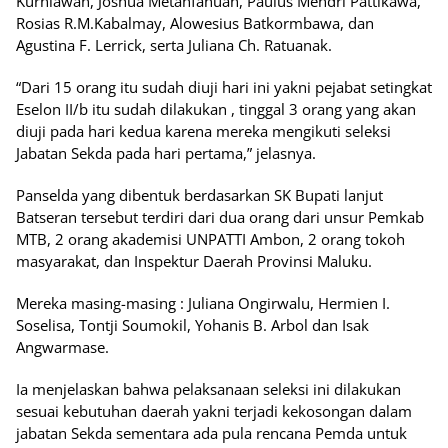
Kurniawan, Joshua Metanfanuan, Paulus Mendri Pattikawa,
Rosias R.M.Kabalmay, Alowesius Batkormbawa, dan
Agustina F. Lerrick, serta Juliana Ch. Ratuanak.
“Dari 15 orang itu sudah diuji hari ini yakni pejabat setingkat
Eselon II/b itu sudah dilakukan , tinggal 3 orang yang akan
diuji pada hari kedua karena mereka mengikuti seleksi
Jabatan Sekda pada hari pertama,” jelasnya.
Panselda yang dibentuk berdasarkan SK Bupati lanjut
Batseran tersebut terdiri dari dua orang dari unsur Pemkab
MTB, 2 orang akademisi UNPATTI Ambon, 2 orang tokoh
masyarakat, dan Inspektur Daerah Provinsi Maluku.
Mereka masing-masing : Juliana Ongirwalu, Hermien I.
Soselisa, Tontji Soumokil, Yohanis B. Arbol dan Isak
Angwarmase.
Ia menjelaskan bahwa pelaksanaan seleksi ini dilakukan
sesuai kebutuhan daerah yakni terjadi kekosongan dalam
jabatan Sekda sementara ada pula rencana Pemda untuk