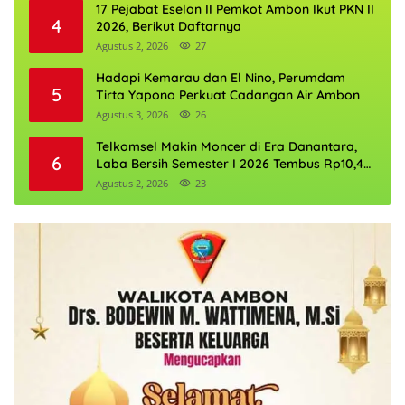
17 Pejabat Eselon II Pemkot Ambon Ikut PKN II
4
2026, Berikut Daftarnya
Agustus 2, 2026
27
Hadapi Kemarau dan El Nino, Perumdam
5
Tirta Yapono Perkuat Cadangan Air Ambon
Agustus 3, 2026
26
Telkomsel Makin Moncer di Era Danantara,
6
Laba Bersih Semester I 2026 Tembus Rp10,4
Triliun
Agustus 2, 2026
23