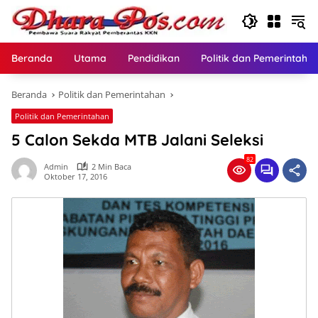
Langsung
ke
konten
Beranda
Utama
Pendidikan
Politik dan Pemerintaha
Beranda
Politik dan Pemerintahan
Politik dan Pemerintahan
5 Calon Sekda MTB Jalani Seleksi
82
Admin
2 Min Baca
Oktober 17, 2016