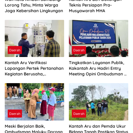
Lorong Tahu, Minta Warga
Teknis Persiapan Pra-
Jaga Kebersihan Lingkungan
Musyawarah MHA
Daerah
Daerah
Kantah Aru Verifikasi
Tingkatkan Layanan Publik,
Lapangan Pertek Pertanahan
Kakantah Aru Hadiri Entry
Kegiatan Berusaha,
Meeting Opini Ombudsman RI
Optimalkan Ini
2026
Daerah
Daerah
Meski Berjalan Baik,
Kantah Aru dan Pemda Ukur
Ombudsman Maluku Dorong
Bidang Tanah Pastikan Status