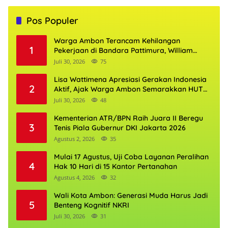
Pos Populer
Warga Ambon Terancam Kehilangan
1
Pekerjaan di Bandara Pattimura, William
Mairuhu Desak Maskapai Utamakan Tenaga
Juli 30, 2026
75
Kerja Lokal
Lisa Wattimena Apresiasi Gerakan Indonesia
2
Aktif, Ajak Warga Ambon Semarakkan HUT
RI dan HUT Provinsi Maluku
Juli 30, 2026
48
Kementerian ATR/BPN Raih Juara II Beregu
3
Tenis Piala Gubernur DKI Jakarta 2026
Agustus 2, 2026
35
Mulai 17 Agustus, Uji Coba Layanan Peralihan
4
Hak 10 Hari di 15 Kantor Pertanahan
Agustus 4, 2026
32
Wali Kota Ambon: Generasi Muda Harus Jadi
5
Benteng Kognitif NKRI
Juli 30, 2026
31