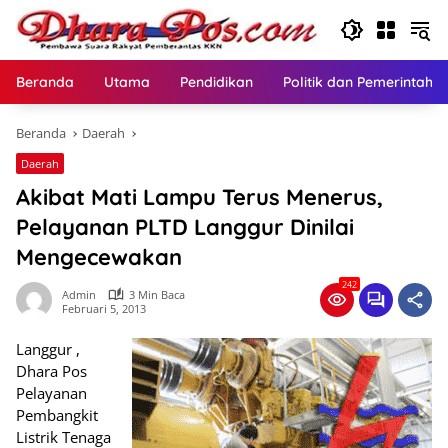
Langsung
ke
konten
Beranda
Utama
Pendidikan
Politik dan Pemerintaha
Beranda
Daerah
Daerah
Akibat Mati Lampu Terus Menerus,
Pelayanan PLTD Langgur Dinilai
Mengecewakan
242
Admin
3 Min Baca
Februari 5, 2013
Langgur ,
Dhara Pos
Pelayanan
Pembangkit
Listrik Tenaga