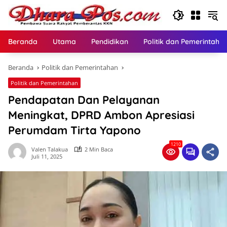
Langsung
ke
konten
Beranda
Utama
Pendidikan
Politik dan Pemerintaha
Beranda
Politik dan Pemerintahan
Politik dan Pemerintahan
Pendapatan Dan Pelayanan
Meningkat, DPRD Ambon Apresiasi
Perumdam Tirta Yapono
1210
Valen Talakua
2 Min Baca
Juli 11, 2025