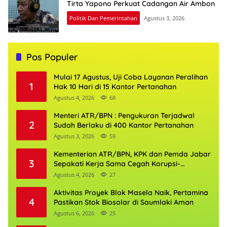
Tirta Yapono Perkuat Cadangan Air Ambon
Politik Dan Pemerintahan
Agustus 3, 2026
Pos Populer
Mulai 17 Agustus, Uji Coba Layanan Peralihan
1
Hak 10 Hari di 15 Kantor Pertanahan
Agustus 4, 2026
68
Menteri ATR/BPN : Pengukuran Terjadwal
2
Sudah Berlaku di 400 Kantor Pertanahan
Agustus 3, 2026
59
Kementerian ATR/BPN, KPK dan Pemda Jabar
3
Sepakati Kerja Sama Cegah Korupsi-
Penguatan Ekonomi
Agustus 4, 2026
27
Aktivitas Proyek Blok Masela Naik, Pertamina
4
Pastikan Stok Biosolar di Saumlaki Aman
Agustus 6, 2026
25