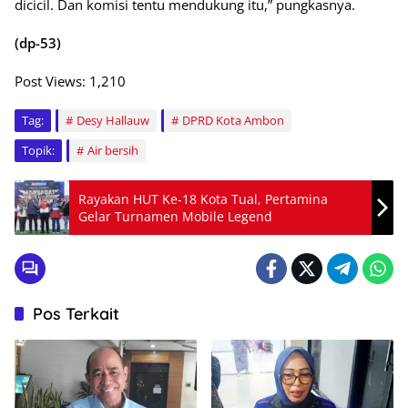
dicicil. Dan komisi tentu mendukung itu,” pungkasnya.
(dp-53)
Post Views:
1,210
Tag:
Desy Hallauw
DPRD Kota Ambon
Topik:
Air bersih
Rayakan HUT Ke-18 Kota Tual, Pertamina
Gelar Turnamen Mobile Legend
Pos Terkait