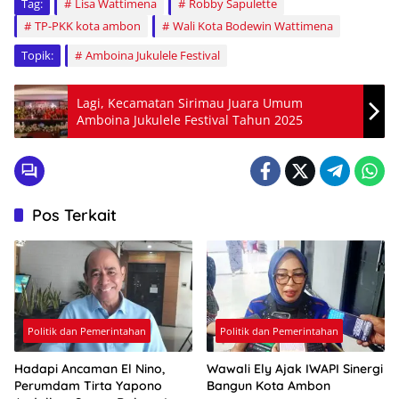
Tag:
Lisa Wattimena
Robby Sapulette
TP-PKK kota ambon
Wali Kota Bodewin Wattimena
Topik:
Amboina Jukulele Festival
Lagi, Kecamatan Sirimau Juara Umum
Amboina Jukulele Festival Tahun 2025
Pos Terkait
Politik dan Pemerintahan
Politik dan Pemerintahan
Hadapi Ancaman El Nino,
Wawali Ely Ajak IWAPI Sinergi
Perumdam Tirta Yapono
Bangun Kota Ambon