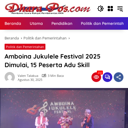
Langsung
ke
konten
Beranda
Utama
Pendidikan
Politik dan Pemerintaha
Beranda
Politik dan Pemerintahan
Politik dan Pemerintahan
Amboina Jukulele Festival 2025
Dimulai, 15 Peserta Adu Skill
232
Valen Talakua
3 Min Baca
Agustus 30, 2025