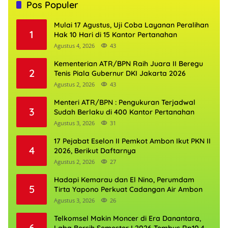
Pos Populer
Mulai 17 Agustus, Uji Coba Layanan Peralihan
1
Hak 10 Hari di 15 Kantor Pertanahan
Agustus 4, 2026
43
Kementerian ATR/BPN Raih Juara II Beregu
2
Tenis Piala Gubernur DKI Jakarta 2026
Agustus 2, 2026
43
Menteri ATR/BPN : Pengukuran Terjadwal
3
Sudah Berlaku di 400 Kantor Pertanahan
Agustus 3, 2026
31
17 Pejabat Eselon II Pemkot Ambon Ikut PKN II
4
2026, Berikut Daftarnya
Agustus 2, 2026
27
Hadapi Kemarau dan El Nino, Perumdam
5
Tirta Yapono Perkuat Cadangan Air Ambon
Agustus 3, 2026
26
Telkomsel Makin Moncer di Era Danantara,
6
Laba Bersih Semester I 2026 Tembus Rp10,4