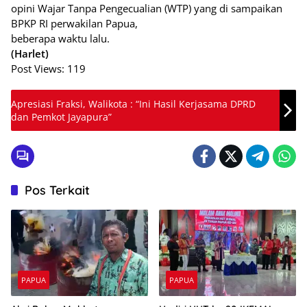
opini Wajar Tanpa Pengecualian (WTP) yang di sampaikan
BPKP RI perwakilan Papua,
beberapa waktu lalu.
(Harlet)
Post Views:
119
Apresiasi Fraksi, Walikota : “Ini Hasil Kerjasama DPRD
dan Pemkot Jayapura”
Pos Terkait
PAPUA
PAPUA