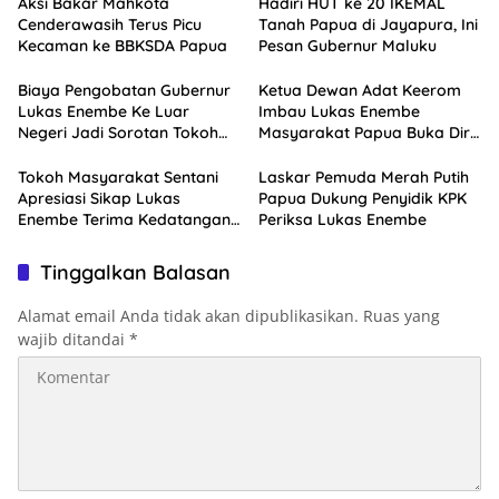
Aksi Bakar Mahkota
Hadiri HUT ke 20 IKEMAL
Cenderawasih Terus Picu
Tanah Papua di Jayapura, Ini
Kecaman ke BBKSDA Papua
Pesan Gubernur Maluku
Biaya Pengobatan Gubernur
Ketua Dewan Adat Keerom
Lukas Enembe Ke Luar
Imbau Lukas Enembe
Negeri Jadi Sorotan Tokoh
Masyarakat Papua Buka Diri
Masyarakat Papua
Pasca Kedatangan KPK
Tokoh Masyarakat Sentani
Laskar Pemuda Merah Putih
Apresiasi Sikap Lukas
Papua Dukung Penyidik KPK
Enembe Terima Kedatangan
Periksa Lukas Enembe
KPK
Tinggalkan Balasan
Alamat email Anda tidak akan dipublikasikan.
Ruas yang
wajib ditandai
*