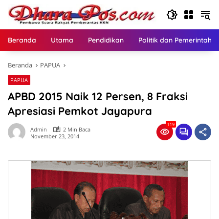
Langsung
ke
konten
Beranda
Utama
Pendidikan
Politik dan Pemerintaha
Beranda
PAPUA
PAPUA
APBD 2015 Naik 12 Persen, 8 Fraksi
Apresiasi Pemkot Jayapura
119
Admin
2 Min Baca
November 23, 2014