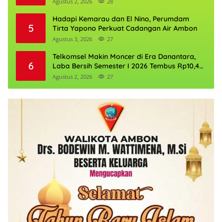
Agustus 2, 2026
28
Hadapi Kemarau dan El Nino, Perumdam
5
Tirta Yapono Perkuat Cadangan Air Ambon
Agustus 3, 2026
27
Telkomsel Makin Moncer di Era Danantara,
6
Laba Bersih Semester I 2026 Tembus Rp10,4
Triliun
Agustus 2, 2026
27