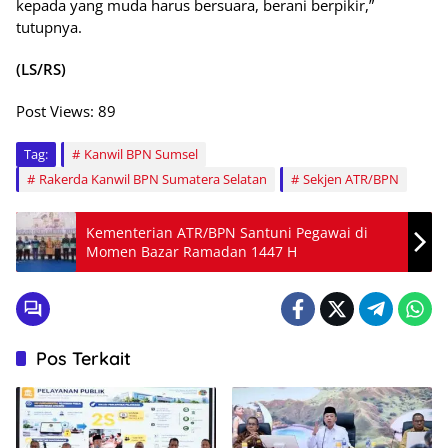
kepada yang muda harus bersuara, berani berpikir,”
tutupnya.
(LS/RS)
Post Views:
89
Tag:
Kanwil BPN Sumsel
Rakerda Kanwil BPN Sumatera Selatan
Sekjen ATR/BPN
Kementerian ATR/BPN Santuni Pegawai di
Momen Bazar Ramadan 1447 H
Pos Terkait