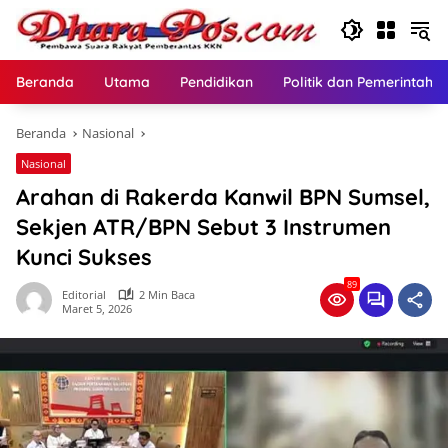
Langsung
ke
konten
Beranda
Utama
Pendidikan
Politik dan Pemerintaha
Beranda
Nasional
Nasional
Arahan di Rakerda Kanwil BPN Sumsel,
Sekjen ATR/BPN Sebut 3 Instrumen
Kunci Sukses
89
Editorial
2 Min Baca
Maret 5, 2026