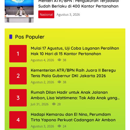
Menteri ATR/BPN : Pengukuran Terjadwal
Sudah Berlaku di 400 Kantor Pertanahan
Nasional
Agustus 3, 2026
Pos Populer
Mulai 17 Agustus, Uji Coba Layanan Peralihan
1
Hak 10 Hari di 15 Kantor Pertanahan
Agustus 4, 2026
38
Kementerian ATR/BPN Raih Juara II Beregu
2
Tenis Piala Gubernur DKI Jakarta 2026
Agustus 2, 2026
38
Rumah Dilan Hadir untuk Anak Jalanan
3
Ambon, Lisa Wattimena: Tak Ada Anak yang
Boleh Kehilangan Masa Depannya
Juli 31, 2026
28
Hadapi Kemarau dan El Nino, Perumdam
4
Tirta Yapono Perkuat Cadangan Air Ambon
Agustus 3, 2026
24