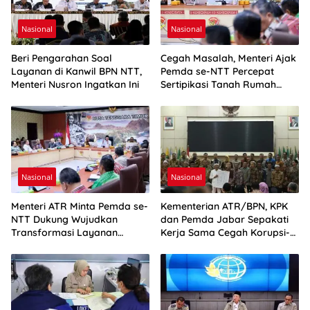
Nasional
Nasional
Beri Pengarahan Soal
Cegah Masalah, Menteri Ajak
Layanan di Kanwil BPN NTT,
Pemda se-NTT Percepat
Menteri Nusron Ingatkan Ini
Sertipikasi Tanah Rumah
Ibadah
Nasional
Nasional
Menteri ATR Minta Pemda se-
Kementerian ATR/BPN, KPK
NTT Dukung Wujudkan
dan Pemda Jabar Sepakati
Transformasi Layanan
Kerja Sama Cegah Korupsi-
Pertanahan
Penguatan Ekonomi