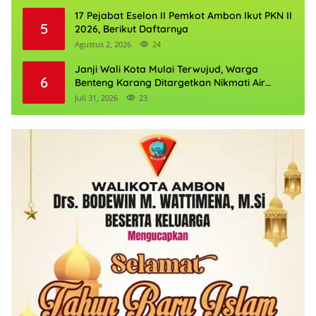
17 Pejabat Eselon II Pemkot Ambon Ikut PKN II
5
2026, Berikut Daftarnya
Agustus 2, 2026
24
Janji Wali Kota Mulai Terwujud, Warga
6
Benteng Karang Ditargetkan Nikmati Air
Bersih Pekan Kedua Agustus
Juli 31, 2026
23