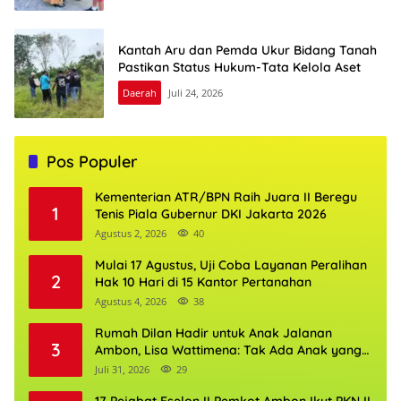
Kantah Aru dan Pemda Ukur Bidang Tanah
Pastikan Status Hukum-Tata Kelola Aset
Daerah
Juli 24, 2026
Pos Populer
Kementerian ATR/BPN Raih Juara II Beregu
1
Tenis Piala Gubernur DKI Jakarta 2026
Agustus 2, 2026
40
Mulai 17 Agustus, Uji Coba Layanan Peralihan
2
Hak 10 Hari di 15 Kantor Pertanahan
Agustus 4, 2026
38
Rumah Dilan Hadir untuk Anak Jalanan
3
Ambon, Lisa Wattimena: Tak Ada Anak yang
Boleh Kehilangan Masa Depannya
Juli 31, 2026
29
17 Pejabat Eselon II Pemkot Ambon Ikut PKN II