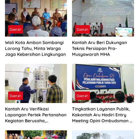
Daerah
Daerah
Wali Kota Ambon Sambangi
Kantah Aru Beri Dukungan
Lorong Tahu, Minta Warga
Teknis Persiapan Pra-
Jaga Kebersihan Lingkungan
Musyawarah MHA
Daerah
Daerah
Kantah Aru Verifikasi
Tingkatkan Layanan Publik,
Lapangan Pertek Pertanahan
Kakantah Aru Hadiri Entry
Kegiatan Berusaha,
Meeting Opini Ombudsman RI
Optimalkan Ini
2026