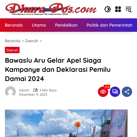
Langsung
ke
konten
Beranda
Utama
Pendidikan
Politik dan Pemerintaha
Beranda
Daerah
Daerah
Bawaslu Aru Gelar Apel Siaga
Kampanye dan Deklarasi Pemilu
Damai 2024
204
Admin
3 Min Baca
Desember 9, 2023