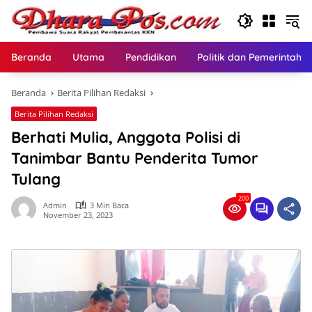
Langsung
ke
konten
Beranda
Utama
Pendidikan
Politik dan Pemerintaha
Beranda
Berita Pilihan Redaksi
Berita Pilihan Redaksi
Berhati Mulia, Anggota Polisi di
Tanimbar Bantu Penderita Tumor
Tulang
200
Admin
3 Min Baca
November 23, 2023