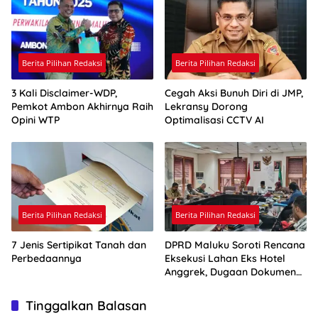
Berita Pilihan Redaksi
Berita Pilihan Redaksi
3 Kali Disclaimer-WDP,
Cegah Aksi Bunuh Diri di JMP,
Pemkot Ambon Akhirnya Raih
Lekransy Dorong
Opini WTP
Optimalisasi CCTV AI
Berita Pilihan Redaksi
Berita Pilihan Redaksi
7 Jenis Sertipikat Tanah dan
DPRD Maluku Soroti Rencana
Perbedaannya
Eksekusi Lahan Eks Hotel
Anggrek, Dugaan Dokumen
Palsu Jadi Perhatian
Tinggalkan Balasan