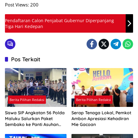
Post Views:
200
Pendaftaran Calon Penjabat Gubernur Diperpanjang
Tiga Hari Kedepan
Pos Terkait
Berita Pilihan Redaksi
Berita Pilihan Redaksi
Siswa SIP Angkatan 56 Polda
Serap Tenaga Lokal, Pemkot
Maluku Salurkan Paket
Ambon Apresiasi Kehadiran
Sembako ke Panti Asuhan
Mie Gacoan
Pelita Kasih