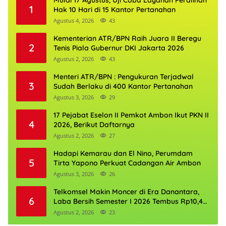
Mulai 17 Agustus, Uji Coba Layanan Peralihan
1
Hak 10 Hari di 15 Kantor Pertanahan
Agustus 4, 2026
43
Kementerian ATR/BPN Raih Juara II Beregu
2
Tenis Piala Gubernur DKI Jakarta 2026
Agustus 2, 2026
43
Menteri ATR/BPN : Pengukuran Terjadwal
3
Sudah Berlaku di 400 Kantor Pertanahan
Agustus 3, 2026
29
17 Pejabat Eselon II Pemkot Ambon Ikut PKN II
4
2026, Berikut Daftarnya
Agustus 2, 2026
27
Hadapi Kemarau dan El Nino, Perumdam
5
Tirta Yapono Perkuat Cadangan Air Ambon
Agustus 3, 2026
26
Telkomsel Makin Moncer di Era Danantara,
6
Laba Bersih Semester I 2026 Tembus Rp10,4
Triliun
Agustus 2, 2026
23