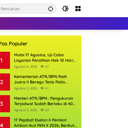
Pos Populer
Mulai 17 Agustus, Uji Coba
1
Layanan Peralihan Hak 10 Hari
di 15 Kantor Pertanahan
Agustus 4, 2026
61
Kementerian ATR/BPN Raih
2
Juara II Beregu Tenis Piala
Gubernur DKI Jakarta 2026
Agustus 2, 2026
61
Menteri ATR/BPN : Pengukuran
3
Terjadwal Sudah Berlaku di 400
Kantor Pertanahan
Agustus 3, 2026
53
17 Pejabat Eselon II Pemkot
4
Ambon Ikut PKN II 2026, Berikut