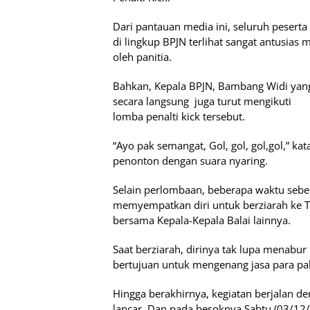
Dari pantauan media ini, seluruh pesert
di lingkup BPJN terlihat sangat antusias
oleh panitia.
Bahkan, Kepala BPJN, Bambang Widi yan
secara langsung
juga turut mengikuti
lomba penalti kick tersebut.
“Ayo pak semangat, Gol, gol, gol,gol,” kat
penonton dengan suara nyaring.
Selain perlombaan, beberapa waktu seb
memyempatkan diri untuk berziarah ke
bersama Kepala-Kepala Balai lainnya.
Saat berziarah, dirinya tak lupa menabu
bertujuan untuk mengenang jasa para pa
Hingga berakhirnya, kegiatan berjalan 
lancar. Dan pada besoknya Sabtu (03/12