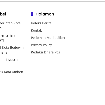
bel
Halaman
erintah Kota
Indeks Berita
n
Kontak
enterian
Pedoman Media Siber
BPN
Privacy Policy
i Kota Bodewin
Redaksi Dhara Pos
mena
teri Nusron
d
RD Kota Ambon