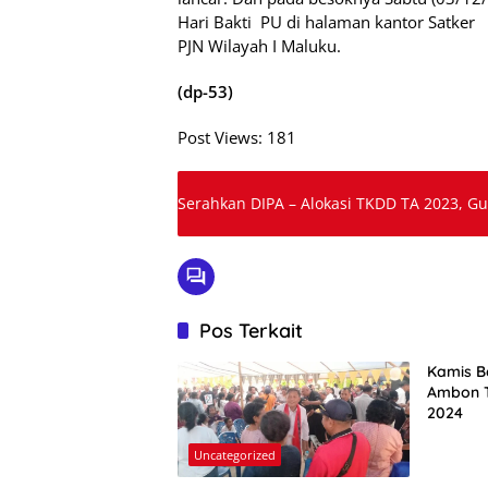
Hari Bakti
PU di halaman kantor Satker
PJN Wilayah I Maluku.
(dp-53)
Post Views:
181
Serahkan DIPA – Alokasi TKDD TA 2023, Gu
Pos Terkait
Kamis B
Ambon T
2024
Uncategorized