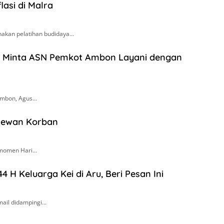
asi di Malra
nakan pelatihan budidaya…
se Minta ASN Pemkot Ambon Layani dengan
 Ambon, Agus…
 Hewan Korban
 momen Hari…
44 H Keluarga Kei di Aru, Beri Pesan Ini
mail didampingi…