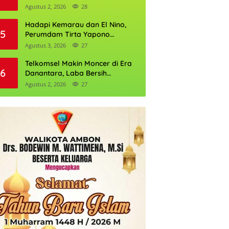
Daftarnya
Agustus 2, 2026
28
Hadapi Kemarau dan El Nino,
5
Perumdam Tirta Yapono
Perkuat Cadangan Air Ambon
Agustus 3, 2026
27
Telkomsel Makin Moncer di Era
6
Danantara, Laba Bersih
Semester I 2026 Tembus Rp10,4
Agustus 2, 2026
27
Triliun