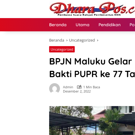
Langsung
ke
konten
Beranda
Utama
Pendidikan
Po
Beranda
Uncategorized
Uncategorized
BPJN Maluku Gelar
Bakti PUPR ke 77 T
Admin
1 Min Baca
Desember 2, 2022