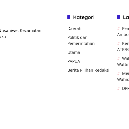
Kategori
La
Daerah
Pem
 Nusaniwe, Kecamatan
Ambo
uku
Politik dan
Pemerintahan
Kem
ATR/
Utama
Wal
PAPUA
Watti
Berita Pilihan Redaksi
Men
Wahi
DP