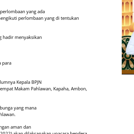
a perlombaan yang ada
 mengikuti perlombaan yang di tentukan
g hadir menyaksikan
a para
elumnya Kepala BPJN
 Tempat Makam Pahlawan, Kapaha, Ambon,
r bunga yang mana
hlawan.
dengan aman dan
/2022) akan dilaksanakan upacara bendera