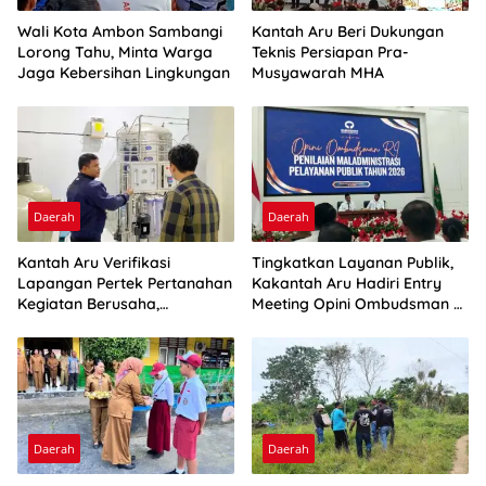
Wali Kota Ambon Sambangi
Kantah Aru Beri Dukungan
Lorong Tahu, Minta Warga
Teknis Persiapan Pra-
Jaga Kebersihan Lingkungan
Musyawarah MHA
Daerah
Daerah
Kantah Aru Verifikasi
Tingkatkan Layanan Publik,
Lapangan Pertek Pertanahan
Kakantah Aru Hadiri Entry
Kegiatan Berusaha,
Meeting Opini Ombudsman RI
Optimalkan Ini
2026
Daerah
Daerah