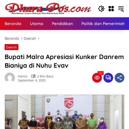
Langsung
ke
konten
Beranda
Utama
Pendidikan
Politik dan Pemerintaha
Beranda
Daerah
Daerah
Bupati Malra Apresiasi Kunker Danrem
Bianiya di Nuhu Evav
105
Admin
2 Min Baca
September 4, 2020