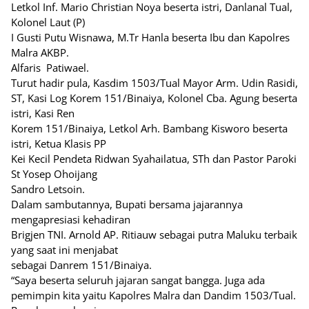
Letkol Inf. Mario Christian Noya beserta istri, Danlanal Tual,
Kolonel Laut (P)
I Gusti Putu Wisnawa, M.Tr Hanla beserta Ibu dan Kapolres
Malra AKBP.
Alfaris
Patiwael.
Turut hadir pula, Kasdim 1503/Tual Mayor Arm. Udin Rasidi,
ST, Kasi Log Korem 151/Binaiya, Kolonel Cba. Agung beserta
istri, Kasi Ren
Korem 151/Binaiya, Letkol Arh. Bambang Kisworo beserta
istri, Ketua Klasis PP
Kei Kecil Pendeta Ridwan Syahailatua, STh dan Pastor Paroki
St Yosep Ohoijang
Sandro Letsoin.
Dalam sambutannya, Bupati bersama jajarannya
mengapresiasi kehadiran
Brigjen TNI. Arnold AP. Ritiauw sebagai putra Maluku terbaik
yang saat ini menjabat
sebagai Danrem 151/Binaiya.
“Saya beserta seluruh jajaran sangat bangga. Juga ada
pemimpin kita yaitu Kapolres Malra dan Dandim 1503/Tual.