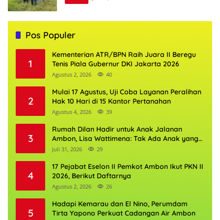
Pos Populer
Kementerian ATR/BPN Raih Juara II Beregu
1
Tenis Piala Gubernur DKI Jakarta 2026
Agustus 2, 2026
40
Mulai 17 Agustus, Uji Coba Layanan Peralihan
2
Hak 10 Hari di 15 Kantor Pertanahan
Agustus 4, 2026
39
Rumah Dilan Hadir untuk Anak Jalanan
3
Ambon, Lisa Wattimena: Tak Ada Anak yang
Boleh Kehilangan Masa Depannya
Juli 31, 2026
29
17 Pejabat Eselon II Pemkot Ambon Ikut PKN II
4
2026, Berikut Daftarnya
Agustus 2, 2026
26
Hadapi Kemarau dan El Nino, Perumdam
5
Tirta Yapono Perkuat Cadangan Air Ambon