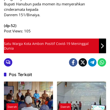
Bupati Hanubun pada momen itu menyerahkan
cinderamata kepada
Danrem 151/Binaiya.
(dp-52)
Post Views:
105
Satu Warga Kota Ambon Positif Covid-19 Meninggal
Dunia
Pos Terkait
Daerah
Daerah