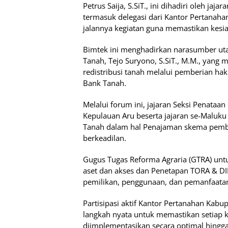
Petrus Saija, S.SiT., ini dihadiri oleh jaj
termasuk delegasi dari Kantor Pertanaha
jalannya kegiatan guna memastikan kesia
Bimtek ini menghadirkan narasumber uta
Tanah, Tejo Suryono, S.SiT., M.M., yan
redistribusi tanah melalui pemberian ha
Bank Tanah.
Melalui forum ini, jajaran Seksi Penat
Kepulauan Aru beserta jajaran se-Maluku
Tanah dalam hal Penajaman skema pemb
berkeadilan.
Gugus Tugas Reforma Agraria (GTRA) untu
aset dan akses dan Penetapan TORA & DI
pemilikan, penggunaan, dan pemanfaatan
Partisipasi aktif Kantor Pertanahan Kab
langkah nyata untuk memastikan setiap 
diimplementasikan secara optimal hingga 