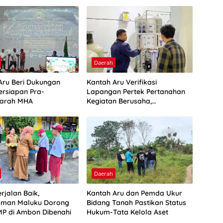
Daerah
Aru Beri Dukungan
Kantah Aru Verifikasi
ersiapan Pra-
Lapangan Pertek Pertanahan
arah MHA
Kegiatan Berusaha,
Optimalkan Ini
Daerah
rjalan Baik,
Kantah Aru dan Pemda Ukur
man Maluku Dorong
Bidang Tanah Pastikan Status
P di Ambon Dibenahi
Hukum-Tata Kelola Aset