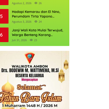
Daftarnya
Agustus 2, 2026
26
Hadapi Kemarau dan El Nino,
5
Perumdam Tirta Yapono
Perkuat Cadangan Air Ambon
Agustus 3, 2026
24
Janji Wali Kota Mulai Terwujud,
6
Warga Benteng Karang
Ditargetkan Nikmati Air Bersih
Juli 31, 2026
23
Pekan Kedua Agustus