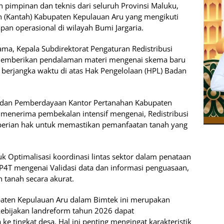
aran pimpinan dan teknis dari seluruh Provinsi Maluku,
n (Kantah) Kabupaten Kepulauan Aru yang mengikuti
pan operasional di wilayah Bumi Jargaria.
ma, Kepala Subdirektorat Pengaturan Redistribusi
g memberikan pendalaman materi mengenai skema baru
k berjangka waktu di atas Hak Pengelolaan (HPL) Badan
aan dan Pemberdayaan Kantor Pertanahan Kabupaten
 menerima pembekalan intensif mengenai, Redistribusi
erian hak untuk memastikan pemanfaatan tanah yang
k Optimalisasi koordinasi lintas sektor dalam penataan
P4T mengenai Validasi data dan informasi penguasaan,
 tanah secara akurat.
upaten Kepulauan Aru dalam Bimtek ini merupakan
kebijakan landreform tahun 2026 dapat
ke tingkat desa. Hal ini penting mengingat karakteristik