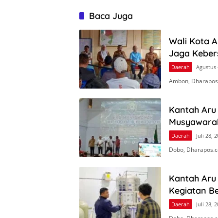
Baca Juga
Wali Kota 
Jaga Keber
Daerah
Agustus 
Ambon, Dharapos
Kantah Aru 
Musyawara
Daerah
Juli 28, 
Dobo, Dharapos.c
Kantah Aru
Kegiatan Be
Daerah
Juli 28, 