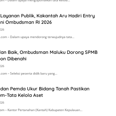
om – Dalam upaya mengoptimalkan tata kelola…
Layanan Publik, Kakantah Aru Hadiri Entry
ini Ombudsman RI 2026
2026
.com – Dalam upaya mendorong terwujudnya tata…
alan Baik, Ombudsman Maluku Dorong SPMB
on Dibenahi
2026
com – Seleksi peserta didik baru yang…
 dan Pemda Ukur Bidang Tanah Pastikan
um-Tata Kelola Aset
2026
om – Kantor Pertanahan (Kantah) Kabupaten Kepulauan…