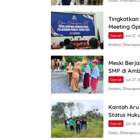
Dobo, Dharapos.c
Tingkatkan 
Meeting Op
Daerah
Juli 27, 
Ambon, Dharapos
Meski Berj
SMP di Amb
Daerah
Juli 27, 
Ambon, Dharapos.
Kantah Aru
Status Huk
Daerah
Juli 24, 
Dobo, Dharapos.c