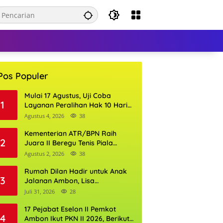
Pos Populer
Mulai 17 Agustus, Uji Coba
1
Layanan Peralihan Hak 10 Hari
di 15 Kantor Pertanahan
Agustus 4, 2026
38
Kementerian ATR/BPN Raih
2
Juara II Beregu Tenis Piala
Gubernur DKI Jakarta 2026
Agustus 2, 2026
38
Rumah Dilan Hadir untuk Anak
3
Jalanan Ambon, Lisa
Wattimena: Tak Ada Anak yang
Juli 31, 2026
28
Boleh Kehilangan Masa
Depannya
17 Pejabat Eselon II Pemkot
4
Ambon Ikut PKN II 2026, Berikut