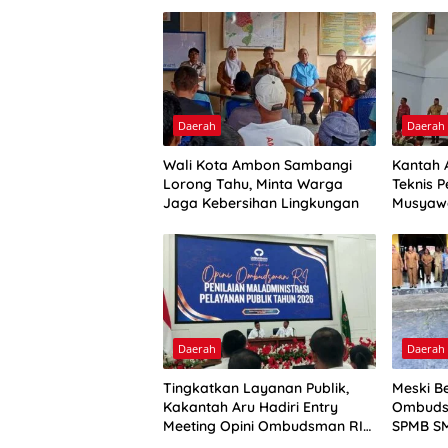
Daerah
Daerah
Wali Kota Ambon Sambangi
Kantah 
Lorong Tahu, Minta Warga
Teknis P
Jaga Kebersihan Lingkungan
Musyaw
Daerah
Daerah
Tingkatkan Layanan Publik,
Meski Be
Kakantah Aru Hadiri Entry
Ombuds
Meeting Opini Ombudsman RI
SPMB SM
2026