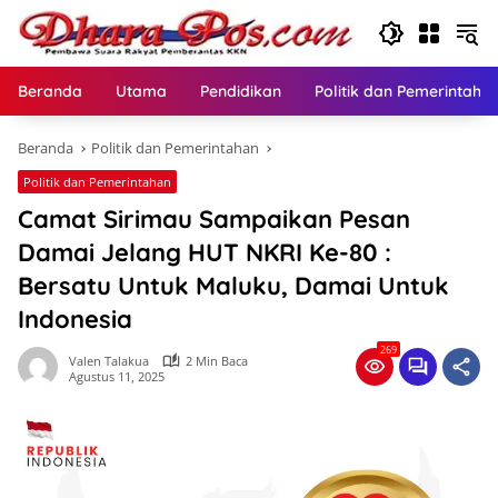
Langsung
ke
konten
Beranda
Utama
Pendidikan
Politik dan Pemerintaha
Beranda
Politik dan Pemerintahan
Politik dan Pemerintahan
Camat Sirimau Sampaikan Pesan
Damai Jelang HUT NKRI Ke-80 :
Bersatu Untuk Maluku, Damai Untuk
Indonesia
269
Valen Talakua
2 Min Baca
Agustus 11, 2025