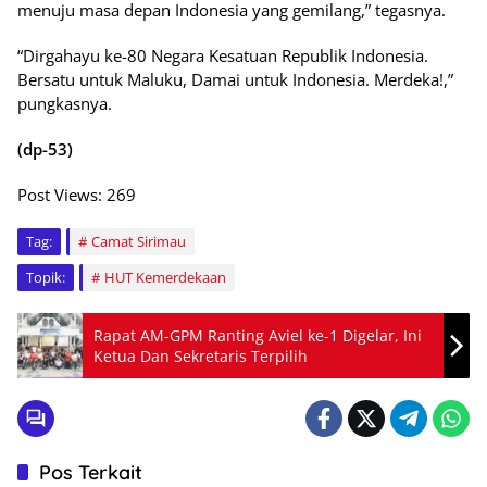
menuju masa depan Indonesia yang gemilang,” tegasnya.
“Dirgahayu ke-80 Negara Kesatuan Republik Indonesia.
Bersatu untuk Maluku, Damai untuk Indonesia. Merdeka!,”
pungkasnya.
(dp-53)
Post Views:
269
Tag:
Camat Sirimau
Topik:
HUT Kemerdekaan
Rapat AM-GPM Ranting Aviel ke-1 Digelar, Ini
Ketua Dan Sekretaris Terpilih
Pos Terkait