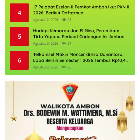
17 Pejabat Eselon II Pemkot Ambon Ikut PKN II
4
2026, Berikut Daftarnya
Agustus 2, 2026
28
Hadapi Kemarau dan El Nino, Perumdam
5
Tirta Yapono Perkuat Cadangan Air Ambon
Agustus 3, 2026
27
Telkomsel Makin Moncer di Era Danantara,
6
Laba Bersih Semester I 2026 Tembus Rp10,4
Triliun
Agustus 2, 2026
25