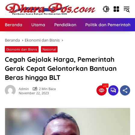
Langsung
ke
konten
Beranda
Utama
Pendidikan
Politik dan Pemerintaha
Beranda
Ekonomi dan Bisnis
Ekonomi dan Bisnis
Nasional
Cegah Gejolak Harga, Pemerintah
Gerak Cepat Gelontorkan Bantuan
Beras hingga BLT
227
Admin
2 Min Baca
November 22, 2023