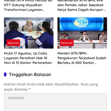
Menteri ATR Minta Pemda se-
Kementerian ATR/BPN, KPK
NTT Dukung Wujudkan
dan Pemda Jabar Sepakati
Transformasi Layanan
Kerja Sama Cegah Korupsi-
Pertanahan
Penguatan Ekonomi
Nasional
Nasional
Mulai 17 Agustus, Uji Coba
Menteri ATR/BPN :
Layanan Peralihan Hak 10
Pengukuran Terjadwal Sudah
Hari di 15 Kantor Pertanahan
Berlaku di 400 Kantor
Pertanahan
Tinggalkan Balasan
Alamat email Anda tidak akan dipublikasikan.
Ruas yang
wajib ditandai
*