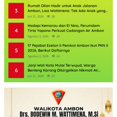
Rumah Dilan Hadir untuk Anak Jalanan
3
Ambon, Lisa Wattimena: Tak Ada Anak yang
Boleh Kehilangan Masa Depannya
Juli 31, 2026
28
Hadapi Kemarau dan El Nino, Perumdam
4
Tirta Yapono Perkuat Cadangan Air Ambon
Agustus 3, 2026
24
17 Pejabat Eselon II Pemkot Ambon Ikut PKN II
5
2026, Berikut Daftarnya
Agustus 2, 2026
24
Janji Wali Kota Mulai Terwujud, Warga
6
Benteng Karang Ditargetkan Nikmati Air
Bersih Pekan Kedua Agustus
Juli 31, 2026
23