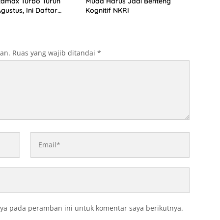
tamax Turbo Turun
Muda Harus Jadi Benteng
Agustus, Ini Daftar
Kognitif NKRI
BM di Papua-Maluku
kan.
Ruas yang wajib ditandai
*
ya pada peramban ini untuk komentar saya berikutnya.