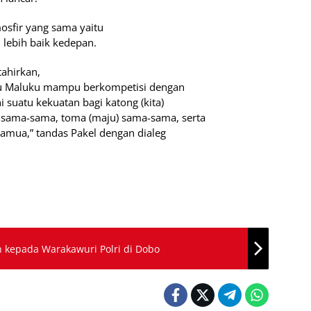
sfir yang sama yaitu
lebih baik kedepan.
tahirkan,
lu Maluku mampu berkompetisi dengan
i suatu kekuatan bagi katong (kita)
 sama-sama, toma (maju) sama-sama, serta
amua,” tandas Pakel dengan dialeg
h kepada Warakawuri Polri di Dobo