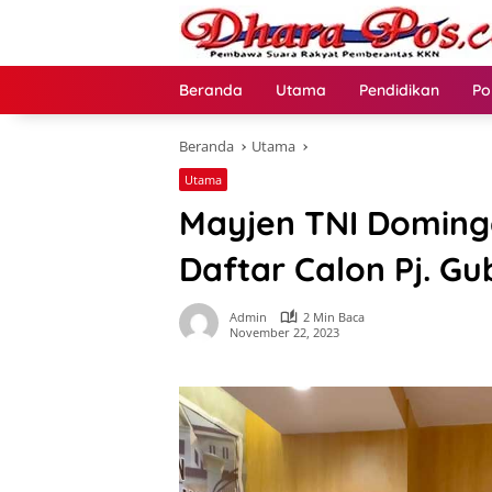
Langsung
ke
konten
Beranda
Utama
Pendidikan
Po
Beranda
Utama
Utama
Mayjen TNI Domingg
Daftar Calon Pj. G
Admin
2 Min Baca
November 22, 2023