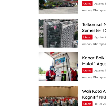
Utama
Agustus 5
Ambon, Dharapos.
Telkomsel M
Semester I 
Utama
Agustus 2
Ambon, Dharapos
Kabar Baik
Mulai 1 Agu
Utama
Agustus 1
Ambon, Dharapos.
Wali Kota 
Kognitif NK
Utama
Juli 30, 2