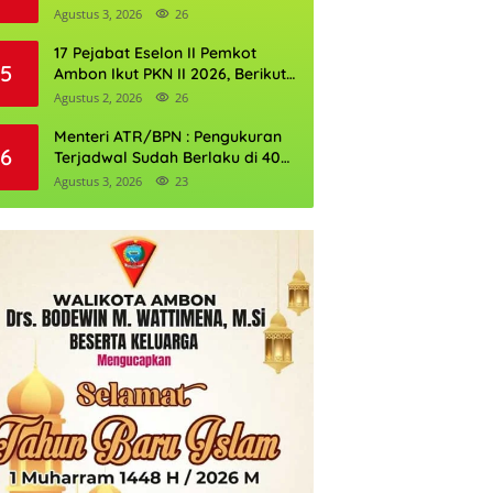
Perkuat Cadangan Air Ambon
Agustus 3, 2026
26
17 Pejabat Eselon II Pemkot
5
Ambon Ikut PKN II 2026, Berikut
Daftarnya
Agustus 2, 2026
26
Menteri ATR/BPN : Pengukuran
6
Terjadwal Sudah Berlaku di 400
Kantor Pertanahan
Agustus 3, 2026
23