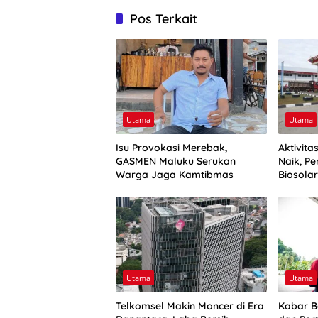
Pos Terkait
Utama
Utama
Isu Provokasi Merebak,
Aktivit
GASMEN Maluku Serukan
Naik, Pe
Warga Jaga Kamtibmas
Biosola
Utama
Utama
Telkomsel Makin Moncer di Era
Kabar B