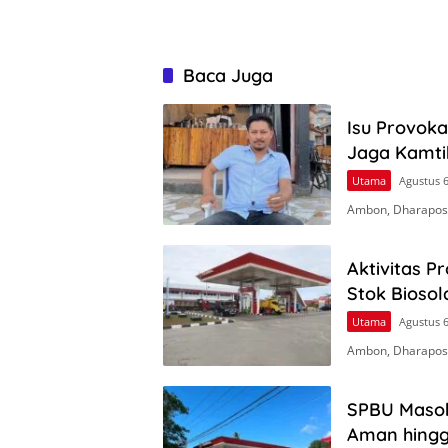
Baca Juga
Isu Provok
Jaga Kamt
Utama
Agustus 6
Ambon, Dharapos.
Aktivitas P
Stok Biosol
Utama
Agustus 6
Ambon, Dharapos.
SPBU Masoh
Aman hingga