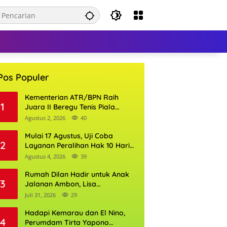
Pos Populer
Kementerian ATR/BPN Raih
1
Juara II Beregu Tenis Piala
Gubernur DKI Jakarta 2026
Agustus 2, 2026
40
Mulai 17 Agustus, Uji Coba
2
Layanan Peralihan Hak 10 Hari
di 15 Kantor Pertanahan
Agustus 4, 2026
39
Rumah Dilan Hadir untuk Anak
3
Jalanan Ambon, Lisa
Wattimena: Tak Ada Anak yang
Juli 31, 2026
29
Boleh Kehilangan Masa
Depannya
Hadapi Kemarau dan El Nino,
4
Perumdam Tirta Yapono