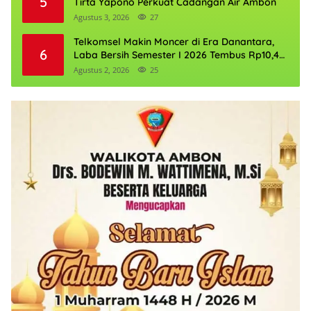
5
Tirta Yapono Perkuat Cadangan Air Ambon
Agustus 3, 2026
27
Telkomsel Makin Moncer di Era Danantara,
6
Laba Bersih Semester I 2026 Tembus Rp10,4
Triliun
Agustus 2, 2026
25