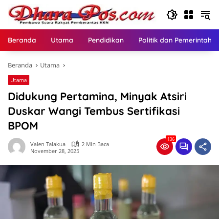
Langsung
ke
konten
Beranda
Utama
Pendidikan
Politik dan Pemerintaha
Beranda
Utama
Utama
Didukung Pertamina, Minyak Atsiri
Duskar Wangi Tembus Sertifikasi
BPOM
136
Valen Talakua
2 Min Baca
November 28, 2025