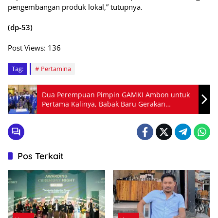
pengembangan produk lokal,” tutupnya.
(dp-53)
Post Views:
136
Tag:
Pertamina
Dua Perempuan Pimpin GAMKI Ambon untuk
Pertama Kalinya, Babak Baru Gerakan
Pemuda Gereja
Pos Terkait