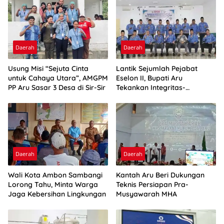
Daerah
Daerah
Usung Misi “Sejuta Cinta
Lantik Sejumlah Pejabat
untuk Cahaya Utara”, AMGPM
Eselon II, Bupati Aru
PP Aru Sasar 3 Desa di Sir-Sir
Tekankan Integritas-
Percepatan Kinerja
Daerah
Daerah
Wali Kota Ambon Sambangi
Kantah Aru Beri Dukungan
Lorong Tahu, Minta Warga
Teknis Persiapan Pra-
Jaga Kebersihan Lingkungan
Musyawarah MHA