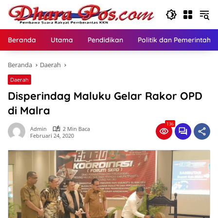
Langsung
ke
konten
Beranda
Utama
Pendidikan
Politik dan Pemerintaha
Beranda
Daerah
Daerah
Disperindag Maluku Gelar Rakor OPD
di Malra
136
Admin
2 Min Baca
Februari 24, 2020