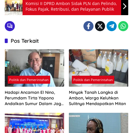
Komisi II DPRD Ambon Sidak PLN dan Pelindo,
Fokus Pajak, Retribusi, dan Pelayanan Publik
Pos Terkait
Politik dan Pemerintahan
Politik dan Pemerintahan
Hadapi Ancaman El Nino,
Minyak Tanah Langka di
Perumdam Tirta Yapono
Ambon, Warga Keluhkan
Andalkan Sumur Dalam Jaga
Sulitnya Mendapatkan Mitan
Pasokan Air Ambon