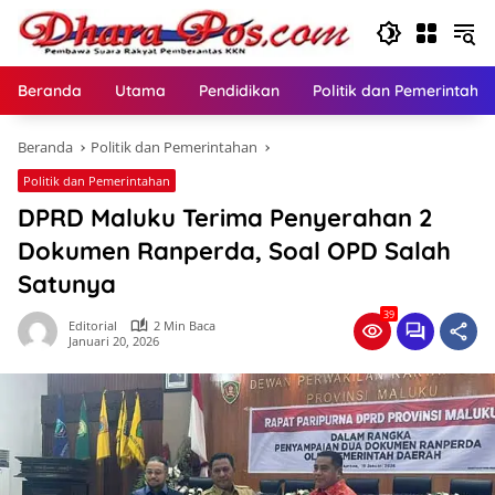
Langsung
ke
konten
Beranda
Utama
Pendidikan
Politik dan Pemerintaha
Beranda
Politik dan Pemerintahan
Politik dan Pemerintahan
DPRD Maluku Terima Penyerahan 2
Dokumen Ranperda, Soal OPD Salah
Satunya
39
Editorial
2 Min Baca
Januari 20, 2026