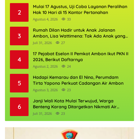
Mulai 17 Agustus, Uji Coba Layanan Peralihan
2
Hak 10 Hari di 15 Kantor Pertanahan
Agustus 4, 2026
33
Rumah Dilan Hadir untuk Anak Jalanan
3
Ambon, Lisa Wattimena: Tak Ada Anak yang
Boleh Kehilangan Masa Depannya
Juli 31, 2026
27
17 Pejabat Eselon II Pemkot Ambon Ikut PKN II
4
2026, Berikut Daftarnya
Agustus 2, 2026
24
Hadapi Kemarau dan El Nino, Perumdam
5
Tirta Yapono Perkuat Cadangan Air Ambon
Agustus 3, 2026
23
Janji Wali Kota Mulai Terwujud, Warga
6
Benteng Karang Ditargetkan Nikmati Air
Bersih Pekan Kedua Agustus
Juli 31, 2026
23