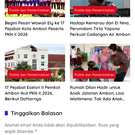
Politik dan Pemerintahan
Politik dan Pemerintahan
Begini Pesan Wawali Ely ke 17
Hadapi Kemarau dan El Nino,
Pejabat Kota Ambon Peserta
Perumdam Tirta Yapono
PKN II 2026
Perkuat Cadangan Air Ambon
Politik dan Pemerintahan
Politik dan Pemerintahan
17 Pejabat Eselon II Pemkot
Rumah Dilan Hadir untuk
Ambon Ikut PKN II 2026,
Anak Jalanan Ambon, Lisa
Berikut Daftarnya
Wattimena: Tak Ada Anak
yang Boleh Kehilangan Masa
Depannya
Tinggalkan Balasan
Alamat email Anda tidak akan dipublikasikan.
Ruas yang
wajib ditandai
*