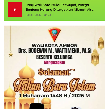
Janji Wali Kota Mulai Terwujud, Warga
6
Benteng Karang Ditargetkan Nikmati Air
Bersih Pekan Kedua Agustus
Juli 31, 2026
23