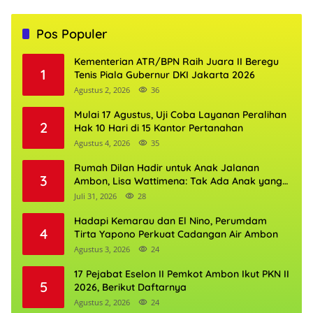
Pos Populer
Kementerian ATR/BPN Raih Juara II Beregu
1
Tenis Piala Gubernur DKI Jakarta 2026
Agustus 2, 2026
36
Mulai 17 Agustus, Uji Coba Layanan Peralihan
2
Hak 10 Hari di 15 Kantor Pertanahan
Agustus 4, 2026
35
Rumah Dilan Hadir untuk Anak Jalanan
3
Ambon, Lisa Wattimena: Tak Ada Anak yang
Boleh Kehilangan Masa Depannya
Juli 31, 2026
28
Hadapi Kemarau dan El Nino, Perumdam
4
Tirta Yapono Perkuat Cadangan Air Ambon
Agustus 3, 2026
24
17 Pejabat Eselon II Pemkot Ambon Ikut PKN II
5
2026, Berikut Daftarnya
Agustus 2, 2026
24