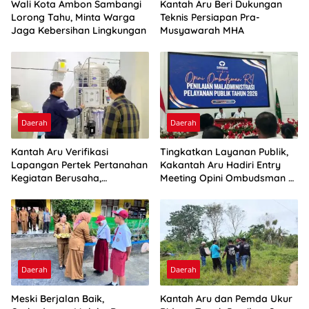
Wali Kota Ambon Sambangi
Kantah Aru Beri Dukungan
Lorong Tahu, Minta Warga
Teknis Persiapan Pra-
Jaga Kebersihan Lingkungan
Musyawarah MHA
Daerah
Daerah
Kantah Aru Verifikasi
Tingkatkan Layanan Publik,
Lapangan Pertek Pertanahan
Kakantah Aru Hadiri Entry
Kegiatan Berusaha,
Meeting Opini Ombudsman RI
Optimalkan Ini
2026
Daerah
Daerah
Meski Berjalan Baik,
Kantah Aru dan Pemda Ukur