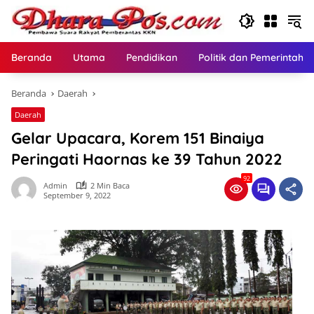
Langsung
ke
konten
Beranda
Utama
Pendidikan
Politik dan Pemerintaha
Beranda
Daerah
Daerah
Gelar Upacara, Korem 151 Binaiya
Peringati Haornas ke 39 Tahun 2022
92
Admin
2 Min Baca
September 9, 2022