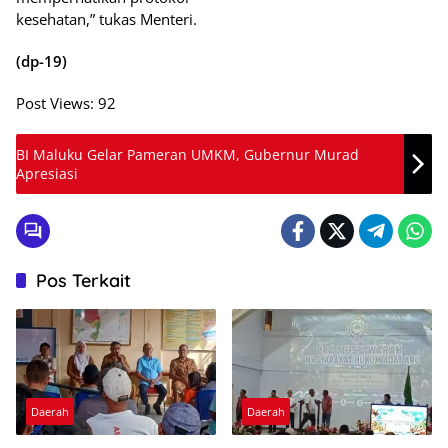
kesehatan,” tukas Menteri.
(dp-19)
Post Views:
92
BI Maluku Gelar Pameran UMKM, Gubernur Murad
Apresiasi
Pos Terkait
Daerah
Daerah