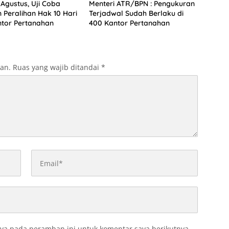
 Agustus, Uji Coba
Menteri ATR/BPN : Pengukuran
 Peralihan Hak 10 Hari
Terjadwal Sudah Berlaku di
antor Pertanahan
400 Kantor Pertanahan
kan.
Ruas yang wajib ditandai
*
ya pada peramban ini untuk komentar saya berikutnya.