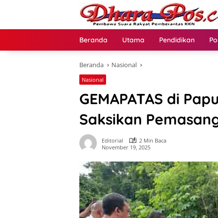
Langsung
ke
konten
Beranda
Utama
Pendidikan
Po
Beranda
Nasional
Nasional
GEMAPATAS di Papu
Saksikan Pemasang
Editorial
2 Min Baca
November 19, 2025