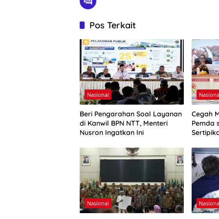
Pos Terkait
Nasional
Nasiona
Beri Pengarahan Soal Layanan
Cegah M
di Kanwil BPN NTT, Menteri
Pemda s
Nusron Ingatkan Ini
Sertipi
Ibadah
Nasional
Nasiona