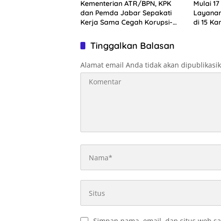
Kementerian ATR/BPN, KPK
Mulai 17
dan Pemda Jabar Sepakati
Layanan
Kerja Sama Cegah Korupsi-
di 15 K
Penguatan Ekonomi
Tinggalkan Balasan
Alamat email Anda tidak akan dipublikasi
Simpan nama, email, dan situs web sa