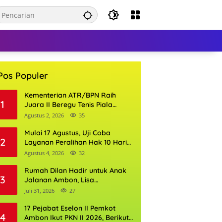
Pos Populer
Kementerian ATR/BPN Raih
1
Juara II Beregu Tenis Piala
Gubernur DKI Jakarta 2026
Agustus 2, 2026
35
Mulai 17 Agustus, Uji Coba
2
Layanan Peralihan Hak 10 Hari
di 15 Kantor Pertanahan
Agustus 4, 2026
32
Rumah Dilan Hadir untuk Anak
3
Jalanan Ambon, Lisa
Wattimena: Tak Ada Anak yang
Juli 31, 2026
27
Boleh Kehilangan Masa
Depannya
17 Pejabat Eselon II Pemkot
4
Ambon Ikut PKN II 2026, Berikut