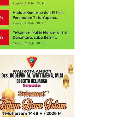
Daftarnya
Agustus 2, 2026
24
Hadapi Kemarau dan El Nino,
5
Perumdam Tirta Yapono
Perkuat Cadangan Air Ambon
Agustus 3, 2026
22
Telkomsel Makin Moncer di Era
6
Danantara, Laba Bersih
Semester I 2026 Tembus Rp10,4
Agustus 2, 2026
22
Triliun