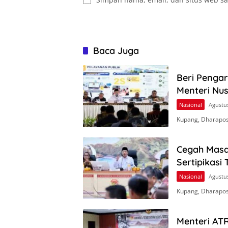
Baca Juga
Beri Penga
Menteri Nus
Nasional
Agustus
Kupang, Dharapos
Cegah Masa
Sertipikasi
Nasional
Agustus
Kupang, Dharapos
Menteri AT