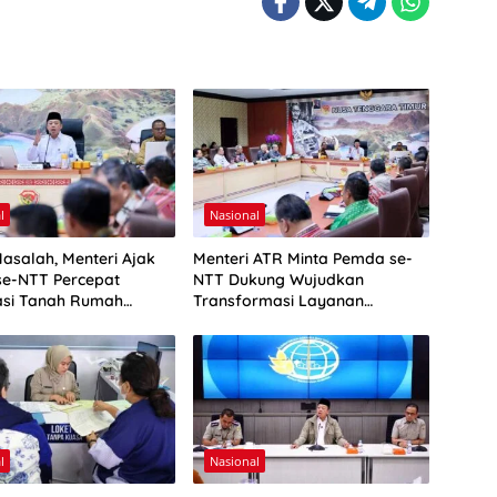
l
Nasional
asalah, Menteri Ajak
Menteri ATR Minta Pemda se-
e-NTT Percepat
NTT Dukung Wujudkan
kasi Tanah Rumah
Transformasi Layanan
Pertanahan
l
Nasional