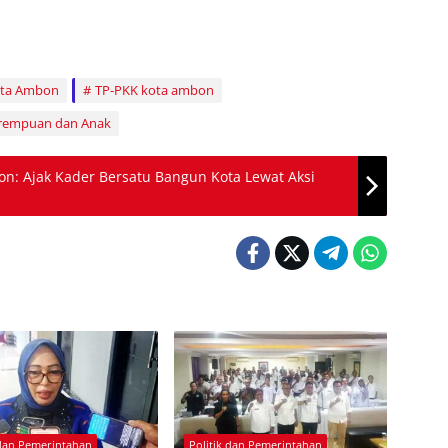
ota Ambon
TP-PKK kota ambon
Perempuan dan Anak
n: Ajak Kader Bersatu Bangun Kota Lewat Aksi
 dan Pemerintahan
Politik dan Pemerintahan