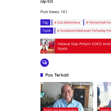
(dp-53)
Post Views:
161
Tag:
Lisa Wattimena
Pemerintah K
Topik:
Sosialisasi Kekerasan Terhadap 
Halauw Siap Pimpin SOKSI Ambo
Nyata
Pos Terkait
Politik dan Pemerintahan
Politik