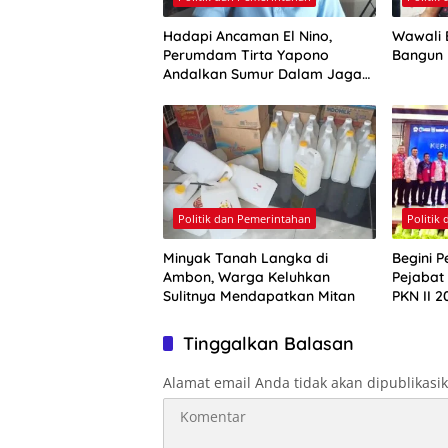
Hadapi Ancaman El Nino,
Wawali E
Perumdam Tirta Yapono
Bangun
Andalkan Sumur Dalam Jaga
Pasokan Air Ambon
Politik dan Pemerintahan
Politik
Minyak Tanah Langka di
Begini P
Ambon, Warga Keluhkan
Pejabat
Sulitnya Mendapatkan Mitan
PKN II 2
Tinggalkan Balasan
Alamat email Anda tidak akan dipublikasi