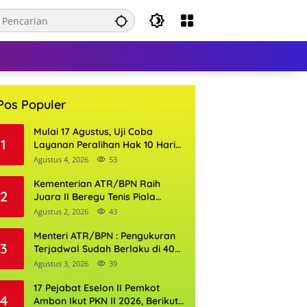
Pos Populer
Mulai 17 Agustus, Uji Coba
1
Layanan Peralihan Hak 10 Hari
di 15 Kantor Pertanahan
Agustus 4, 2026
53
Kementerian ATR/BPN Raih
2
Juara II Beregu Tenis Piala
Gubernur DKI Jakarta 2026
Agustus 2, 2026
43
Menteri ATR/BPN : Pengukuran
3
Terjadwal Sudah Berlaku di 400
Kantor Pertanahan
Agustus 3, 2026
39
17 Pejabat Eselon II Pemkot
4
Ambon Ikut PKN II 2026, Berikut