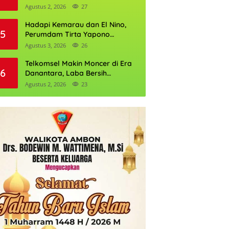
Daftarnya
Agustus 2, 2026
27
Hadapi Kemarau dan El Nino,
5
Perumdam Tirta Yapono
Perkuat Cadangan Air Ambon
Agustus 3, 2026
26
Telkomsel Makin Moncer di Era
6
Danantara, Laba Bersih
Semester I 2026 Tembus Rp10,4
Agustus 2, 2026
23
Triliun