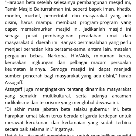
“Harapan beta setelah selesainya pembangunan mesjid ini,
Tamir Masjid Baiturrahman ini, seperti bapak iman, khatib,
modim, marbot, pemerintah dan masyarakat yang ada
disini, harus mampu membuat program-program yang
dapat memakmurkan masjid ini. Jadikanlah masjid ini
sebagai pusat pembangunan peradaban umat dan
masyarakat di daerah ini. Banyak permasalahan yang perlu
menjadi perhatian kita bersama-sama, antara lain, masalah
pergaulan bebas, Narkoba, HIV/Aids, minuman keras,
kerusakan lingkungan dan pelbagai macam persoalan
keumatan lainnya. Semoga masjid ini dapat menjadi
sumber pencerah bagi masyarakat yang ada disini,” harap
Assagaff.
Assagaff juga mengingatkan tentang dinamika masyarakat
yang semakin multikultural, serta adanya ancaman
radikalisme dan terorisme yang menglobal dewasa ini.
“Di akhir masa jabatan beta selaku gubernur ini, beta
harapkan umat Islam terus berada di garda terdepan untuk
merawat kerukunan dan kedamaian yang sudah terbina
secara baik selama ini,” ingatnya.
Untuk itu, Assagaff menghimbau, untuk menjadikan mesjid