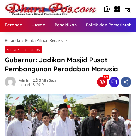
Langsung
ke
konten
Beranda
Utama
Pendidikan
Politik dan Pemerintaha
Beranda
Berita Pilihan Redaksi
Berita Pilihan Redaksi
Gubernur: Jadikan Masjid Pusat
Pembangunan Peradaban Manusia
101
Admin
5 Min Baca
Januari 18, 2019