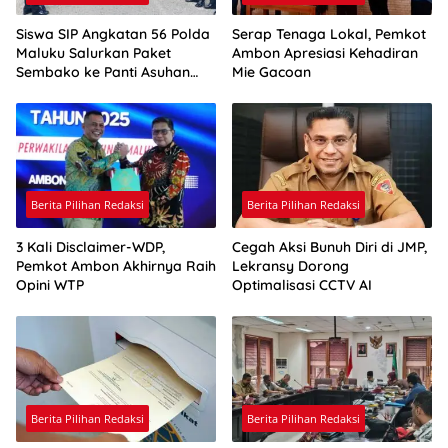
Siswa SIP Angkatan 56 Polda
Serap Tenaga Lokal, Pemkot
Maluku Salurkan Paket
Ambon Apresiasi Kehadiran
Sembako ke Panti Asuhan
Mie Gacoan
Pelita Kasih
Berita Pilihan Redaksi
Berita Pilihan Redaksi
3 Kali Disclaimer-WDP,
Cegah Aksi Bunuh Diri di JMP,
Pemkot Ambon Akhirnya Raih
Lekransy Dorong
Opini WTP
Optimalisasi CCTV AI
Berita Pilihan Redaksi
Berita Pilihan Redaksi