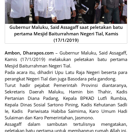
Gubernur Maluku, Said Assagaff saat peletakan batu
pertama Mesjid Baiturrahman Negeri Tial, Kamis
(17/1/2019)
Ambon, Dharapos.com
– Gubernur Maluku, Said Assagaff,
Kamis (17/1/2019) melakukan peletakan batu pertama
Mesjid Baiturrahman Negeri Tial.
Pada acara itu, dihadiri Upu Latu Raja Negeri beserta para
perangkat Negeri Tial dan juga Basodara pela gandong.
Turut hadir pejabat Pemerintah Provinsi diantaranya,
Sekretaris Daerah Maluku, Hamin bin Thahir, Kadis
Pertanian Diana Padang, Kepala BPKAD Lutfi Rumbia,
Kepala Dinas Sosial Sartono Pining, Kadis Kehutanan Sadli
Ie, Kadis Pariwisata Habiba Saimima, Karo Umum Hadi
Sulaiman dan Karo Pemerintahan, Jasmono.
Assagaff dalam sambutan tertulisnya mengatakan,
peletakan batu pertama untuk membangun rumah Allah ini,