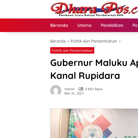
Langsung
ke
konten
Beranda
Utama
Pendidikan
Po
Beranda
Politik dan Pemerintahan
Politik dan Pemerintahan
Gubernur Maluku Ap
Kanal Rupidara
Admin
4 Min Baca
Mei 31, 2021