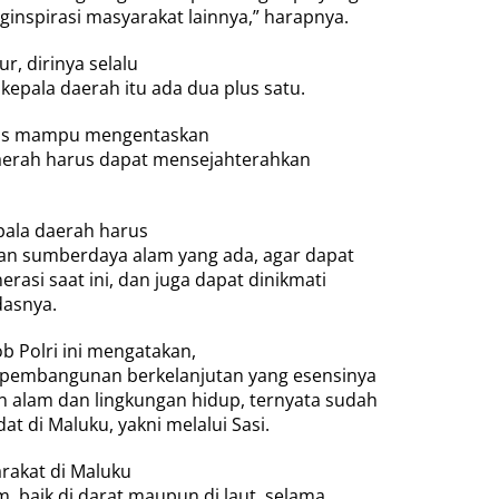
nginspirasi masyarakat lainnya,” harapnya.
r, dirinya selalu
pala daerah itu ada dua plus satu.
rus mampu mengentaskan
daerah harus dapat mensejahterahkan
pala daerah harus
 sumberdaya alam yang ada, agar dapat
rasi saat ini, dan juga dapat dinikmati
dasnya.
b Polri ini mengatakan,
 pembangunan berkelanjutan yang esensinya
n alam dan lingkungan hidup, ternyata sudah
t di Maluku, yakni melalui Sasi.
rakat di Maluku
m, baik di darat maupun di laut, selama