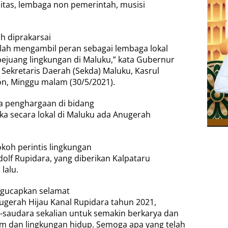
nitas, lembaga non pemerintah, musisi
ah diprakarsai
lah mengambil peran sebagai lembaga lokal
pejuang lingkungan di Maluku,” kata Gubernur
Sekretaris Daerah (Sekda) Maluku, Kasrul
on, Minggu malam (30/5/2021).
da penghargaan di bidang
ka secara lokal di Maluku ada Anugerah
okoh perintis lingkungan
dolf Rupidara, yang diberikan Kalpataru
lalu.
ngucapkan selamat
gerah Hijau Kanal Rupidara tahun 2021,
saudara sekalian untuk semakin berkarya dan
m dan lingkungan hidup. Semoga apa yang telah