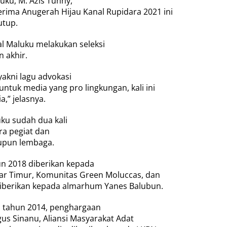
ku, M. Azis Tunny,
ima Anugerah Hijau Kanal Rupidara 2021 ini
utup.
l Maluku melakukan seleksi
n akhir.
yakni lagu advokasi
tuk media yang pro lingkungan, kali ini
,” jelasnya.
ku sudah dua kali
a pegiat dan
aupun lembaga.
un 2018 diberikan kepada
bar Timur, Komunitas Green Moluccas, dan
iberikan kepada almarhum Yanes Balubun.
I tahun 2014, penghargaan
gus Sinanu, Aliansi Masyarakat Adat