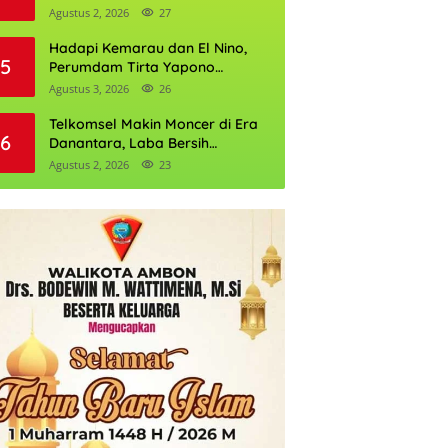
Daftarnya
Agustus 2, 2026
27
Hadapi Kemarau dan El Nino,
5
Perumdam Tirta Yapono
Perkuat Cadangan Air Ambon
Agustus 3, 2026
26
Telkomsel Makin Moncer di Era
6
Danantara, Laba Bersih
Semester I 2026 Tembus Rp10,4
Agustus 2, 2026
23
Triliun