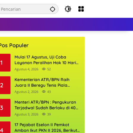
Pos Populer
Mulai 17 Agustus, Uji Coba
1
Layanan Peralihan Hak 10 Hari
di 15 Kantor Pertanahan
Agustus 4, 2026
52
Kementerian ATR/BPN Raih
2
Juara II Beregu Tenis Piala
Gubernur DKI Jakarta 2026
Agustus 2, 2026
43
Menteri ATR/BPN : Pengukuran
3
Terjadwal Sudah Berlaku di 400
Kantor Pertanahan
Agustus 3, 2026
39
17 Pejabat Eselon II Pemkot
4
Ambon Ikut PKN II 2026, Berikut