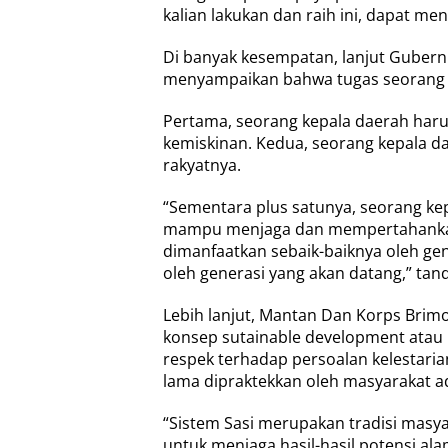
kalian lakukan dan raih ini, dapat me
Di banyak kesempatan, lanjut Gubernu
menyampaikan bahwa tugas seorang ke
Pertama, seorang kepala daerah ha
kemiskinan. Kedua, seorang kepala 
rakyatnya.
“Sementara plus satunya, seorang ke
mampu menjaga dan mempertahankan
dimanfaatkan sebaik-baiknya oleh gene
oleh generasi yang akan datang,” tan
Lebih lanjut, Mantan Dan Korps Brimo
konsep sutainable development atau
respek terhadap persoalan kelestaria
lama dipraktekkan oleh masyarakat ada
“Sistem Sasi merupakan tradisi masya
untuk menjaga hasil-hasil potensi ala