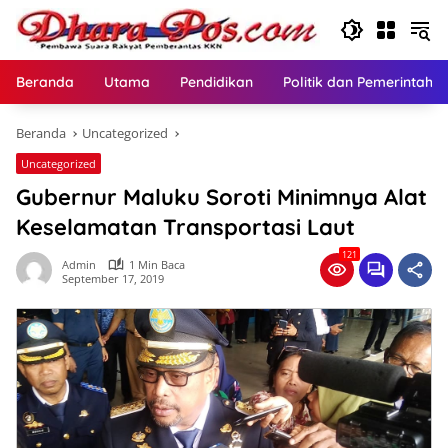
Langsung
ke
konten
Beranda
Utama
Pendidikan
Politik dan Pemerintaha
Beranda
Uncategorized
Uncategorized
Gubernur Maluku Soroti Minimnya Alat
Keselamatan Transportasi Laut
121
Admin
1 Min Baca
September 17, 2019