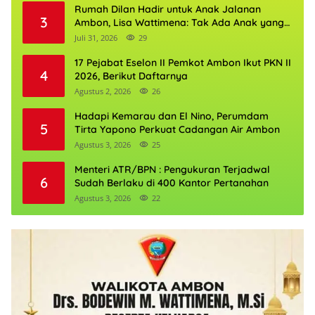
Rumah Dilan Hadir untuk Anak Jalanan
3
Ambon, Lisa Wattimena: Tak Ada Anak yang
Boleh Kehilangan Masa Depannya
Juli 31, 2026
29
17 Pejabat Eselon II Pemkot Ambon Ikut PKN II
4
2026, Berikut Daftarnya
Agustus 2, 2026
26
Hadapi Kemarau dan El Nino, Perumdam
5
Tirta Yapono Perkuat Cadangan Air Ambon
Agustus 3, 2026
25
Menteri ATR/BPN : Pengukuran Terjadwal
6
Sudah Berlaku di 400 Kantor Pertanahan
Agustus 3, 2026
22