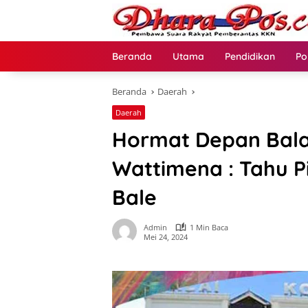
Langsung
ke
konten
Beranda
Utama
Pendidikan
Po
Beranda
Daerah
Daerah
Hormat Depan Bala
Wattimena : Tahu P
Bale
Admin
1 Min Baca
Mei 24, 2024