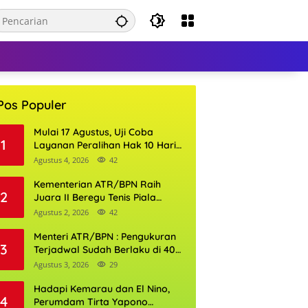
Pos Populer
Mulai 17 Agustus, Uji Coba
1
Layanan Peralihan Hak 10 Hari
di 15 Kantor Pertanahan
Agustus 4, 2026
42
Kementerian ATR/BPN Raih
2
Juara II Beregu Tenis Piala
Gubernur DKI Jakarta 2026
Agustus 2, 2026
42
Menteri ATR/BPN : Pengukuran
3
Terjadwal Sudah Berlaku di 400
Kantor Pertanahan
Agustus 3, 2026
29
Hadapi Kemarau dan El Nino,
4
Perumdam Tirta Yapono