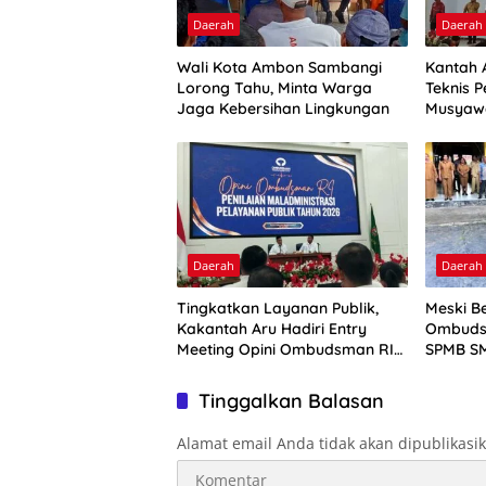
Daerah
Daerah
Wali Kota Ambon Sambangi
Kantah 
Lorong Tahu, Minta Warga
Teknis P
Jaga Kebersihan Lingkungan
Musyaw
Daerah
Daerah
Tingkatkan Layanan Publik,
Meski Be
Kakantah Aru Hadiri Entry
Ombuds
Meeting Opini Ombudsman RI
SPMB SM
2026
Tinggalkan Balasan
Alamat email Anda tidak akan dipublikasi