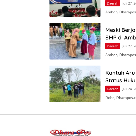
Daerah
Juli 27, 
Ambon, Dharapos
Meski Berj
SMP di Amb
Daerah
Juli 27, 
Ambon, Dharapos.
Kantah Aru
Status Huk
Daerah
Juli 24, 
Dobo, Dharapos.c