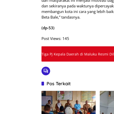
dari masyarakat ini menjadi motivasi bag
dan sekiranya pada waktunya dipercayak
membangun kota ini cara yang lebih baik
Beta Bale,” tandasnya.
(dp-53)
Post Views:
145
Tiga Pj Kepala Daerah di Maluku Resmi Dila
Pos Terkait