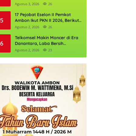
Perkuat Cadangan Air Ambon
Agustus 3, 2026
26
17 Pejabat Eselon II Pemkot
5
Ambon Ikut PKN II 2026, Berikut
Daftarnya
Agustus 2, 2026
26
Telkomsel Makin Moncer di Era
6
Danantara, Laba Bersih
Semester I 2026 Tembus Rp10,4
Agustus 2, 2026
23
Triliun