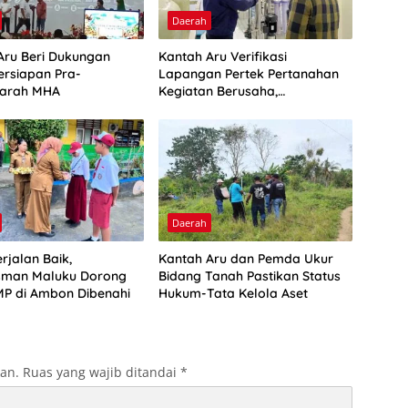
Daerah
Aru Beri Dukungan
Kantah Aru Verifikasi
ersiapan Pra-
Lapangan Pertek Pertanahan
arah MHA
Kegiatan Berusaha,
Optimalkan Ini
Daerah
rjalan Baik,
Kantah Aru dan Pemda Ukur
man Maluku Dorong
Bidang Tanah Pastikan Status
P di Ambon Dibenahi
Hukum-Tata Kelola Aset
kan.
Ruas yang wajib ditandai
*