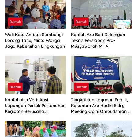
Daerah
Daerah
Wali Kota Ambon Sambangi
Kantah Aru Beri Dukungan
Lorong Tahu, Minta Warga
Teknis Persiapan Pra-
Jaga Kebersihan Lingkungan
Musyawarah MHA
Daerah
Daerah
Kantah Aru Verifikasi
Tingkatkan Layanan Publik,
Lapangan Pertek Pertanahan
Kakantah Aru Hadiri Entry
Kegiatan Berusaha,
Meeting Opini Ombudsman RI
Optimalkan Ini
2026