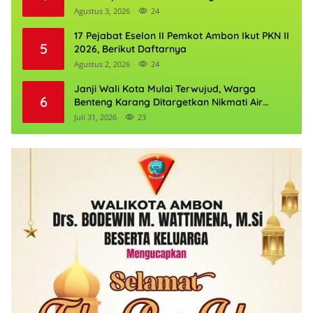
Agustus 3, 2026
24
17 Pejabat Eselon II Pemkot Ambon Ikut PKN II
5
2026, Berikut Daftarnya
Agustus 2, 2026
24
Janji Wali Kota Mulai Terwujud, Warga
6
Benteng Karang Ditargetkan Nikmati Air
Bersih Pekan Kedua Agustus
Juli 31, 2026
23