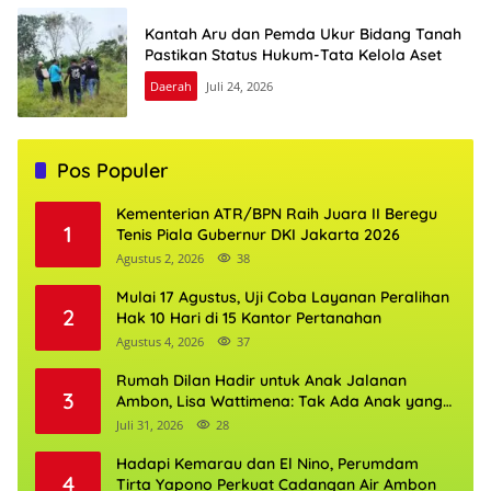
Kantah Aru dan Pemda Ukur Bidang Tanah
Pastikan Status Hukum-Tata Kelola Aset
Daerah
Juli 24, 2026
Pos Populer
Kementerian ATR/BPN Raih Juara II Beregu
1
Tenis Piala Gubernur DKI Jakarta 2026
Agustus 2, 2026
38
Mulai 17 Agustus, Uji Coba Layanan Peralihan
2
Hak 10 Hari di 15 Kantor Pertanahan
Agustus 4, 2026
37
Rumah Dilan Hadir untuk Anak Jalanan
3
Ambon, Lisa Wattimena: Tak Ada Anak yang
Boleh Kehilangan Masa Depannya
Juli 31, 2026
28
Hadapi Kemarau dan El Nino, Perumdam
4
Tirta Yapono Perkuat Cadangan Air Ambon