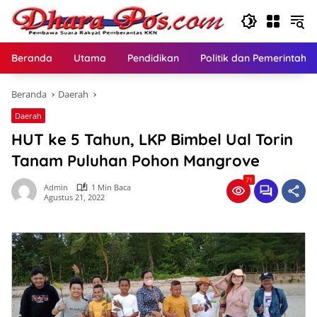
Langsung
ke
konten
Beranda
Utama
Pendidikan
Politik dan Pemerintaha
Beranda
Daerah
Daerah
HUT ke 5 Tahun, LKP Bimbel Ual Torin
Tanam Puluhan Pohon Mangrove
71
Admin
1 Min Baca
Agustus 21, 2022