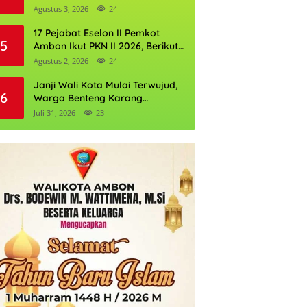
Perkuat Cadangan Air Ambon
Agustus 3, 2026
24
17 Pejabat Eselon II Pemkot
5
Ambon Ikut PKN II 2026, Berikut
Daftarnya
Agustus 2, 2026
24
Janji Wali Kota Mulai Terwujud,
6
Warga Benteng Karang
Ditargetkan Nikmati Air Bersih
Juli 31, 2026
23
Pekan Kedua Agustus