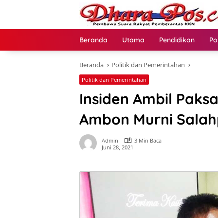
Langsung
ke
konten
Beranda
Utama
Pendidikan
Po
Beranda
Politik dan Pemerintahan
Politik dan Pemerintahan
Insiden Ambil Paksa
Ambon Murni Sala
Admin
3 Min Baca
Juni 28, 2021