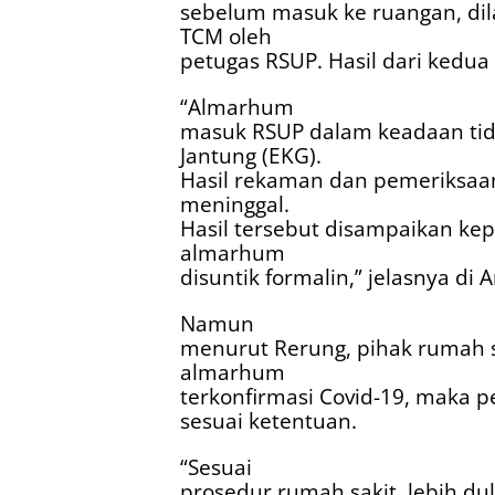
sebelum masuk ke ruangan, di
TCM oleh
petugas RSUP. Hasil dari kedua 
“Almarhum
masuk RSUP dalam keadaan tida
Jantung (EKG).
Hasil rekaman dan pemeriksaan 
meninggal.
Hasil tersebut disampaikan kep
almarhum
disuntik formalin,” jelasnya di 
Namun
menurut Rerung, pihak rumah 
almarhum
terkonfirmasi Covid-19, maka 
sesuai ketentuan.
“Sesuai
prosedur rumah sakit, lebih du