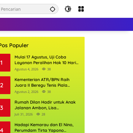
Pos Populer
Mulai 17 Agustus, Uji Coba
1
Layanan Peralihan Hak 10 Hari
di 15 Kantor Pertanahan
Agustus 4, 2026
38
Kementerian ATR/BPN Raih
2
Juara II Beregu Tenis Piala
Gubernur DKI Jakarta 2026
Agustus 2, 2026
38
Rumah Dilan Hadir untuk Anak
3
Jalanan Ambon, Lisa
Wattimena: Tak Ada Anak yang
Juli 31, 2026
28
Boleh Kehilangan Masa
Depannya
Hadapi Kemarau dan El Nino,
4
Perumdam Tirta Yapono