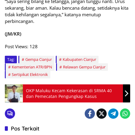
“Saya sering bilang ke tetangga, jangan tunggu nanti. Urus
sekarang, biar aman. Kalau bencana datang, setidaknya kita
tidak kehilangan segalanya,” katanya menutup
perbincangan.
(JM/KR)
Post Views:
128
Tag:
Gempa Cianjur
Kabupaten Cianjur
Kementerian ATR/BPN
Relawan Gempa Cianjur
Sertipikat Elektronik
OKP Maluku Kecam Kekerasan di SRMA 40
dan Pemecatan Pengungkap Kasus
Pos Terkait