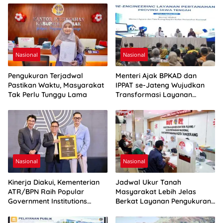
Nasional
Nasional
Pengukuran Terjadwal
Menteri Ajak BPKAD dan
Pastikan Waktu, Masyarakat
IPPAT se-Jateng Wujudkan
Tak Perlu Tunggu Lama
Transformasi Layanan
Pertanahan
Nasional
Nasional
Kinerja Diakui, Kementerian
Jadwal Ukur Tanah
ATR/BPN Raih Popular
Masyarakat Lebih Jelas
Government Institutions
Berkat Layanan Pengukuran
Award 2026
Terjadwal