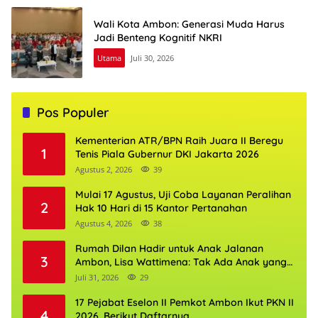
Wali Kota Ambon: Generasi Muda Harus
Jadi Benteng Kognitif NKRI
Utama
Juli 30, 2026
Pos Populer
Kementerian ATR/BPN Raih Juara II Beregu
1
Tenis Piala Gubernur DKI Jakarta 2026
Agustus 2, 2026
39
Mulai 17 Agustus, Uji Coba Layanan Peralihan
2
Hak 10 Hari di 15 Kantor Pertanahan
Agustus 4, 2026
38
Rumah Dilan Hadir untuk Anak Jalanan
3
Ambon, Lisa Wattimena: Tak Ada Anak yang
Boleh Kehilangan Masa Depannya
Juli 31, 2026
29
17 Pejabat Eselon II Pemkot Ambon Ikut PKN II
4
2026, Berikut Daftarnya