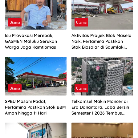
Utama
Utama
Isu Provokasi Merebak,
Aktivitas Proyek Blok Masela
GASMEN Maluku Serukan
Naik, Pertamina Pastikan
Warga Jaga Kamtibmas
Stok Biosolar di Saumlaki
Aman
Utama
Utama
SPBU Masohi Padat,
Telkomsel Makin Moncer di
Pertamina Pastikan Stok BBM
Era Danantara, Laba Bersih
Aman hingga 11 Hari
Semester I 2026 Tembus
Rp10,4 Triliun