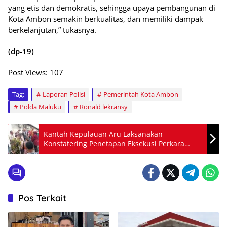
yang etis dan demokratis, sehingga upaya pembangunan di
Kota Ambon semakin berkualitas, dan memiliki dampak
berkelanjutan,” tukasnya.
(dp-19)
Post Views:
107
Tag:
Laporan Polisi
Pemerintah Kota Ambon
Polda Maluku
Ronald lekransy
Kantah Kepulauan Aru Laksanakan
Konstatering Penetapan Eksekusi Perkara
Perdata
Pos Terkait