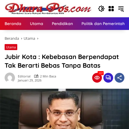
Langsung
ke
konten
Beranda
Utama
Pendidikan
Politik dan Pemerintaha
Beranda
Utama
Utama
Jubir Kota : Kebebasan Berpendapat
Tak Berarti Bebas Tanpa Batas
107
Editorial
2 Min Baca
Januari 29, 2026