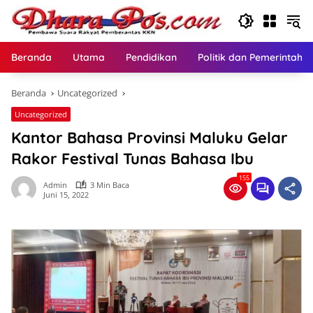
Langsung
ke
konten
Beranda
Utama
Pendidikan
Politik dan Pemerintaha
Beranda
Uncategorized
Uncategorized
Kantor Bahasa Provinsi Maluku Gelar
Rakor Festival Tunas Bahasa Ibu
155
Admin
3 Min Baca
Juni 15, 2022