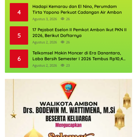
Hadapi Kemarau dan El Nino, Perumdam
4
Tirta Yapono Perkuat Cadangan Air Ambon
Agustus 3, 2026
26
17 Pejabat Eselon II Pemkot Ambon Ikut PKN II
5
2026, Berikut Daftarnya
Agustus 2, 2026
26
Telkomsel Makin Moncer di Era Danantara,
6
Laba Bersih Semester I 2026 Tembus Rp10,4
Triliun
Agustus 2, 2026
23