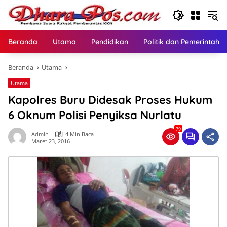
Langsung
ke
konten
Beranda
Utama
Pendidikan
Politik dan Pemerintaha
Beranda
Utama
Utama
Kapolres Buru Didesak Proses Hukum
6 Oknum Polisi Penyiksa Nurlatu
79
Admin
4 Min Baca
Maret 23, 2016