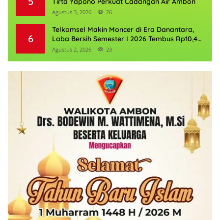
5
Tirta Yapono Perkuat Cadangan Air Ambon
Agustus 3, 2026
26
Telkomsel Makin Moncer di Era Danantara,
6
Laba Bersih Semester I 2026 Tembus Rp10,4
Triliun
Agustus 2, 2026
23