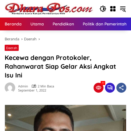
Langsung
ke
konten
Beranda
Utama
Pendidikan
Politik dan Pemerintaha
Beranda
Daerah
Daerah
Kecewa dengan Protokoler,
Rahanwarat Siap Gelar Aksi Angkat
Isu Ini
77
Admin
2 Min Baca
September 1, 2022