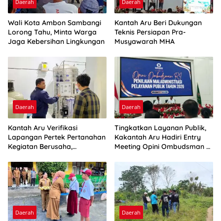
Daerah
Daerah
Wali Kota Ambon Sambangi
Kantah Aru Beri Dukungan
Lorong Tahu, Minta Warga
Teknis Persiapan Pra-
Jaga Kebersihan Lingkungan
Musyawarah MHA
Daerah
Daerah
Kantah Aru Verifikasi
Tingkatkan Layanan Publik,
Lapangan Pertek Pertanahan
Kakantah Aru Hadiri Entry
Kegiatan Berusaha,
Meeting Opini Ombudsman RI
Optimalkan Ini
2026
Daerah
Daerah