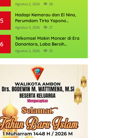
Daftarnya
Agustus 2, 2026
28
Hadapi Kemarau dan El Nino,
5
Perumdam Tirta Yapono
Perkuat Cadangan Air Ambon
Agustus 3, 2026
27
Telkomsel Makin Moncer di Era
6
Danantara, Laba Bersih
Semester I 2026 Tembus Rp10,4
Agustus 2, 2026
25
Triliun