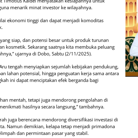
at Timotius Kaidel menyatakan kesiapannya untuk
guna menarik minat investor ke wilayahnya.
nilai ekonomi tinggi dan dapat menjadi komoditas
k.
l yang siap, dan potensi besar untuk produk turunan
han kosmetik. Sekarang saatnya kita membuka peluang
hnya,” ujarnya di Dobo, Sabtu (2/11/2025).
ru tengah menyiapkan sejumlah kebijakan pendukung,
an lahan potensial, hingga penguatan kerja sama antara
gkah ini dapat menciptakan efek berganda bagi
han mentah, tetapi juga mendorong pengolahan di
menikmati hasilnya secara langsung,” tambahnya.
ah juga berencana mendorong diversifikasi investasi di
sata. Namun demikian, kelapa tetap menjadi primadona
limpah dan permintaan pasar yang stabil.