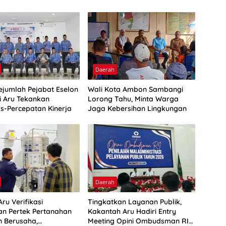
Daerah
Sejumlah Pejabat Eselon
Wali Kota Ambon Sambangi
ti Aru Tekankan
Lorong Tahu, Minta Warga
as-Percepatan Kinerja
Jaga Kebersihan Lingkungan
Daerah
ru Verifikasi
Tingkatkan Layanan Publik,
n Pertek Pertanahan
Kakantah Aru Hadiri Entry
n Berusaha,
Meeting Opini Ombudsman RI