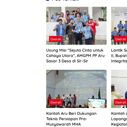
Daerah
Daerah
Usung Misi “Sejuta Cinta untuk
Lantik 
Cahaya Utara”, AMGPM PP Aru
II, Bupa
Sasar 3 Desa di Sir-Sir
Integrit
Daerah
Daerah
Kantah Aru Beri Dukungan
Kantah A
Teknis Persiapan Pra-
Lapanga
Musyawarah MHA
Kegiata