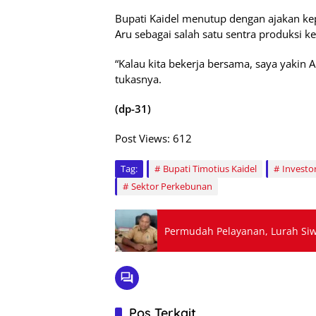
Bupati Kaidel menutup dengan ajakan k
Aru sebagai salah satu sentra produksi ke
“Kalau kita bekerja bersama, saya yaki
tukasnya.
(dp-31)
Post Views:
612
Tag:
Bupati Timotius Kaidel
Investo
Sektor Perkebunan
Permudah Pelayanan, Lurah Si
Pos Terkait