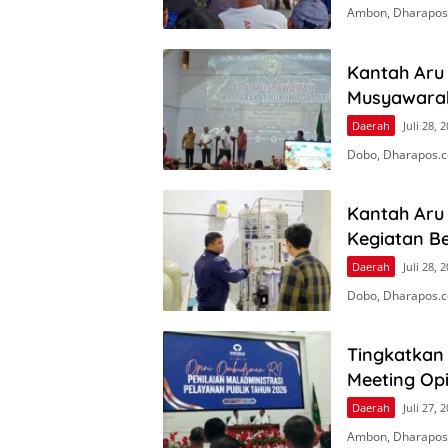
Ambon, Dharapos
Kantah Aru 
Musyawara
Daerah
Juli 28, 
Dobo, Dharapos.c
Kantah Aru
Kegiatan Be
Daerah
Juli 28, 
Dobo, Dharapos.c
Tingkatkan 
Meeting Op
Daerah
Juli 27, 
Ambon, Dharapos