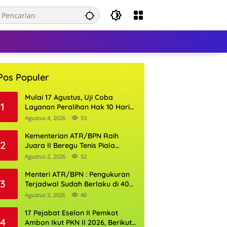
Pos Populer
Mulai 17 Agustus, Uji Coba
1
Layanan Peralihan Hak 10 Hari
di 15 Kantor Pertanahan
Agustus 4, 2026
53
Kementerian ATR/BPN Raih
2
Juara II Beregu Tenis Piala
Gubernur DKI Jakarta 2026
Agustus 2, 2026
52
Menteri ATR/BPN : Pengukuran
3
Terjadwal Sudah Berlaku di 400
Kantor Pertanahan
Agustus 3, 2026
40
17 Pejabat Eselon II Pemkot
4
Ambon Ikut PKN II 2026, Berikut