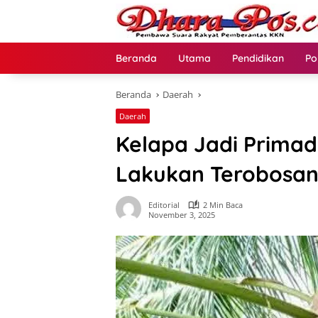
Langsung
ke
konten
Beranda
Utama
Pendidikan
Po
Beranda
Daerah
Daerah
Kelapa Jadi Primad
Lakukan Terobosan
Editorial
2 Min Baca
November 3, 2025