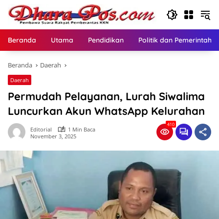
Langsung
ke
konten
Beranda
Utama
Pendidikan
Politik dan Pemerintaha
Beranda
Daerah
Daerah
Permudah Pelayanan, Lurah Siwalima
Luncurkan Akun WhatsApp Kelurahan
410
Editorial
1 Min Baca
November 3, 2025