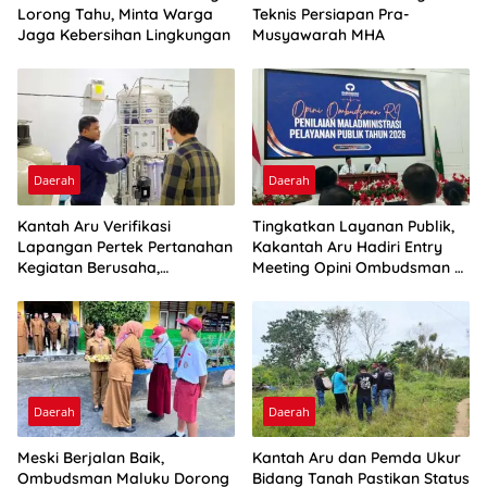
Lorong Tahu, Minta Warga
Teknis Persiapan Pra-
Jaga Kebersihan Lingkungan
Musyawarah MHA
Daerah
Daerah
Kantah Aru Verifikasi
Tingkatkan Layanan Publik,
Lapangan Pertek Pertanahan
Kakantah Aru Hadiri Entry
Kegiatan Berusaha,
Meeting Opini Ombudsman RI
Optimalkan Ini
2026
Daerah
Daerah
Meski Berjalan Baik,
Kantah Aru dan Pemda Ukur
Ombudsman Maluku Dorong
Bidang Tanah Pastikan Status