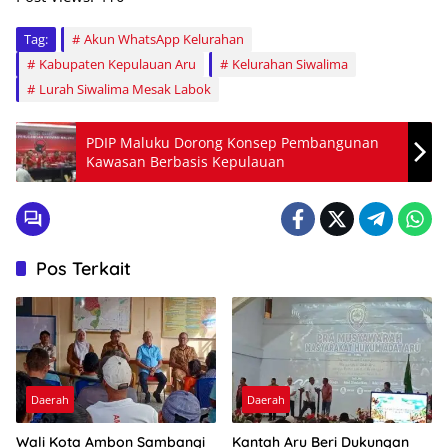
Tag:
Akun WhatsApp Kelurahan
Kabupaten Kepulauan Aru
Kelurahan Siwalima
Lurah Siwalima Mesak Labok
PDIP Maluku Dorong Konsep Pembangunan
Kawasan Berbasis Kepulauan
Pos Terkait
Daerah
Daerah
Wali Kota Ambon Sambangi
Kantah Aru Beri Dukungan