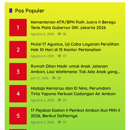
Pos Populer
Kementerian ATR/BPN Raih Juara II Beregu
1
Tenis Piala Gubernur DKI Jakarta 2026
Agustus 2, 2026
38
Mulai 17 Agustus, Uji Coba Layanan Peralihan
2
Hak 10 Hari di 15 Kantor Pertanahan
Agustus 4, 2026
37
Rumah Dilan Hadir untuk Anak Jalanan
3
Ambon, Lisa Wattimena: Tak Ada Anak yang
Boleh Kehilangan Masa Depannya
Juli 31, 2026
28
Hadapi Kemarau dan El Nino, Perumdam
4
Tirta Yapono Perkuat Cadangan Air Ambon
Agustus 3, 2026
24
17 Pejabat Eselon II Pemkot Ambon Ikut PKN II
5
2026, Berikut Daftarnya
Agustus 2, 2026
24