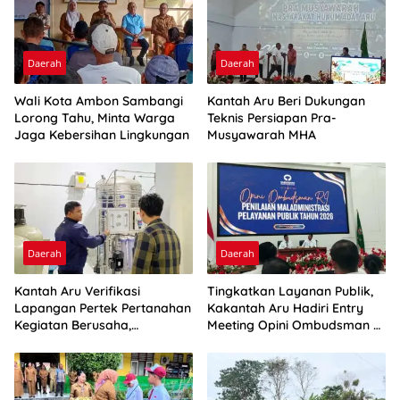
Daerah
Daerah
Wali Kota Ambon Sambangi
Kantah Aru Beri Dukungan
Lorong Tahu, Minta Warga
Teknis Persiapan Pra-
Jaga Kebersihan Lingkungan
Musyawarah MHA
Daerah
Daerah
Kantah Aru Verifikasi
Tingkatkan Layanan Publik,
Lapangan Pertek Pertanahan
Kakantah Aru Hadiri Entry
Kegiatan Berusaha,
Meeting Opini Ombudsman RI
Optimalkan Ini
2026