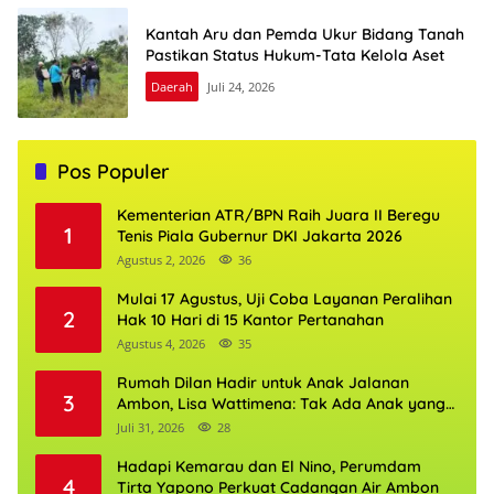
Kantah Aru dan Pemda Ukur Bidang Tanah
Pastikan Status Hukum-Tata Kelola Aset
Daerah
Juli 24, 2026
Pos Populer
Kementerian ATR/BPN Raih Juara II Beregu
1
Tenis Piala Gubernur DKI Jakarta 2026
Agustus 2, 2026
36
Mulai 17 Agustus, Uji Coba Layanan Peralihan
2
Hak 10 Hari di 15 Kantor Pertanahan
Agustus 4, 2026
35
Rumah Dilan Hadir untuk Anak Jalanan
3
Ambon, Lisa Wattimena: Tak Ada Anak yang
Boleh Kehilangan Masa Depannya
Juli 31, 2026
28
Hadapi Kemarau dan El Nino, Perumdam
4
Tirta Yapono Perkuat Cadangan Air Ambon