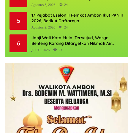
Agustus 3, 2026
24
17 Pejabat Eselon II Pemkot Ambon Ikut PKN II
5
2026, Berikut Daftarnya
Agustus 2, 2026
24
Janji Wali Kota Mulai Terwujud, Warga
6
Benteng Karang Ditargetkan Nikmati Air
Bersih Pekan Kedua Agustus
Juli 31, 2026
23