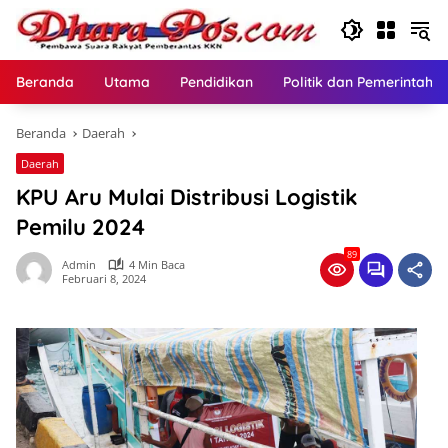
Langsung
ke
konten
Beranda
Utama
Pendidikan
Politik dan Pemerintaha
Beranda
Daerah
Daerah
KPU Aru Mulai Distribusi Logistik
Pemilu 2024
89
Admin
4 Min Baca
Februari 8, 2024