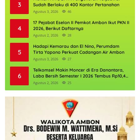
3
Sudah Berlaku di 400 Kantor Pertanahan
Agustus 3, 2026
46
17 Pejabat Eselon II Pemkot Ambon Ikut PKN II
4
2026, Berikut Daftarnya
Agustus 2, 2026
28
Hadapi Kemarau dan El Nino, Perumdam
5
Tirta Yapono Perkuat Cadangan Air Ambon
Agustus 3, 2026
27
Telkomsel Makin Moncer di Era Danantara,
6
Laba Bersih Semester I 2026 Tembus Rp10,4
Triliun
Agustus 2, 2026
25