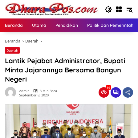
Langsung
ke
konten
Beranda
Utama
Pendidikan
Politik dan Pemerintaha
Beranda
Daerah
Daerah
Lantik Pejabat Administrator, Bupati
Minta Jajarannya Bersama Bangun
Negeri
86
Admin
3 Min Baca
September 8, 2020