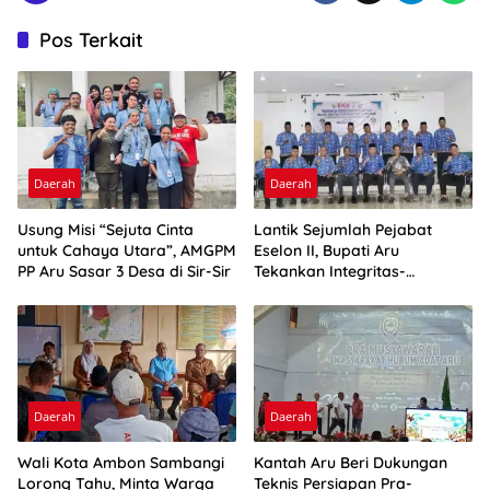
Pos Terkait
Daerah
Daerah
Usung Misi “Sejuta Cinta
Lantik Sejumlah Pejabat
untuk Cahaya Utara”, AMGPM
Eselon II, Bupati Aru
PP Aru Sasar 3 Desa di Sir-Sir
Tekankan Integritas-
Percepatan Kinerja
Daerah
Daerah
Wali Kota Ambon Sambangi
Kantah Aru Beri Dukungan
Lorong Tahu, Minta Warga
Teknis Persiapan Pra-