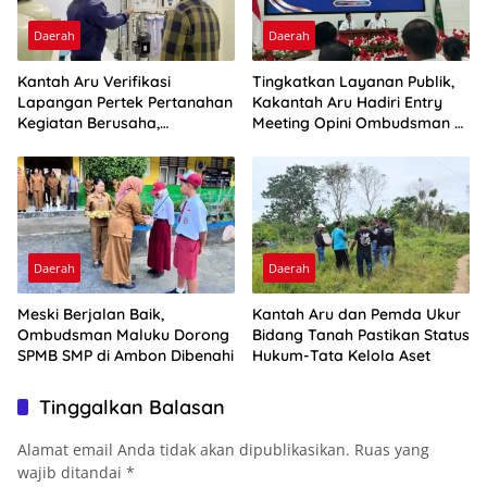
Daerah
Daerah
Kantah Aru Verifikasi
Tingkatkan Layanan Publik,
Lapangan Pertek Pertanahan
Kakantah Aru Hadiri Entry
Kegiatan Berusaha,
Meeting Opini Ombudsman RI
Optimalkan Ini
2026
Daerah
Daerah
Meski Berjalan Baik,
Kantah Aru dan Pemda Ukur
Ombudsman Maluku Dorong
Bidang Tanah Pastikan Status
SPMB SMP di Ambon Dibenahi
Hukum-Tata Kelola Aset
Tinggalkan Balasan
Alamat email Anda tidak akan dipublikasikan.
Ruas yang
wajib ditandai
*