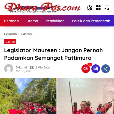
Langsung
ke
konten
Beranda
Utama
Pendidikan
Politik dan Pemerintaha
Beranda
Daerah
Daerah
Legislator Maureen : Jangan Pernah
Padamkan Semangat Pattimura
31
Editorial
2 Min Baca
Mei 15, 2026