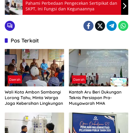
Pahami Perbedaan Pengecekan Sertipikat dan
SKPT, Ini Fungsi dan Kegunaannya
Pos Terkait
Daerah
Daerah
Wali Kota Ambon Sambangi
Kantah Aru Beri Dukungan
Lorong Tahu, Minta Warga
Teknis Persiapan Pra-
Jaga Kebersihan Lingkungan
Musyawarah MHA