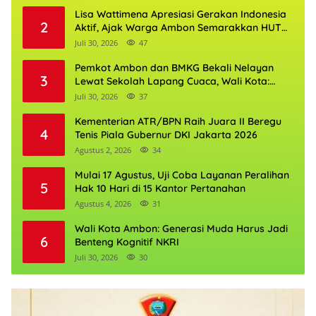
Kerja Lokal
Lisa Wattimena Apresiasi Gerakan Indonesia
2
Aktif, Ajak Warga Ambon Semarakkan HUT
RI dan HUT Provinsi Maluku
Juli 30, 2026
47
Pemkot Ambon dan BMKG Bekali Nelayan
3
Lewat Sekolah Lapang Cuaca, Wali Kota:
Keselamatan Harus Jadi Prioritas
Juli 30, 2026
37
Kementerian ATR/BPN Raih Juara II Beregu
4
Tenis Piala Gubernur DKI Jakarta 2026
Agustus 2, 2026
34
Mulai 17 Agustus, Uji Coba Layanan Peralihan
5
Hak 10 Hari di 15 Kantor Pertanahan
Agustus 4, 2026
31
Wali Kota Ambon: Generasi Muda Harus Jadi
6
Benteng Kognitif NKRI
Juli 30, 2026
30