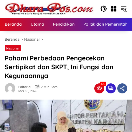
Langsung
ke
konten
Beranda
Utama
Pendidikan
Politik dan Pemerintaha
Beranda
Nasional
Nasional
Pahami Perbedaan Pengecekan
Sertipikat dan SKPT, Ini Fungsi dan
Kegunaannya
125
Editorial
2 Min Baca
Mei 16, 2026