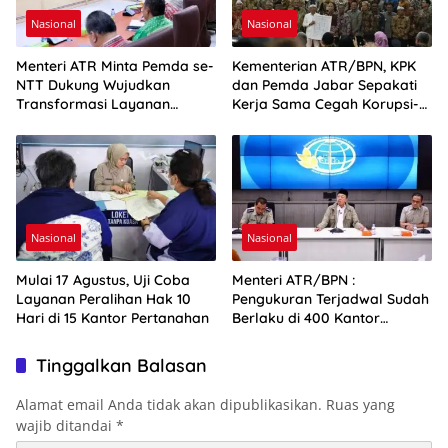
Nasional
Nasional
Menteri ATR Minta Pemda se-
Kementerian ATR/BPN, KPK
NTT Dukung Wujudkan
dan Pemda Jabar Sepakati
Transformasi Layanan
Kerja Sama Cegah Korupsi-
Pertanahan
Penguatan Ekonomi
Nasional
Nasional
Mulai 17 Agustus, Uji Coba
Menteri ATR/BPN :
Layanan Peralihan Hak 10
Pengukuran Terjadwal Sudah
Hari di 15 Kantor Pertanahan
Berlaku di 400 Kantor
Pertanahan
Tinggalkan Balasan
Alamat email Anda tidak akan dipublikasikan.
Ruas yang
wajib ditandai
*