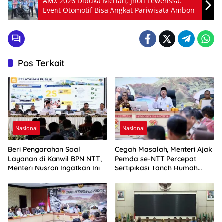
AMX 2026 Dibuka Meriah, Jhon Lewerissa:
Event Otomotif Bisa Angkat Pariwisata Ambon
Pos Terkait
Nasional
Nasional
Beri Pengarahan Soal
Cegah Masalah, Menteri Ajak
Layanan di Kanwil BPN NTT,
Pemda se-NTT Percepat
Menteri Nusron Ingatkan Ini
Sertipikasi Tanah Rumah
Ibadah