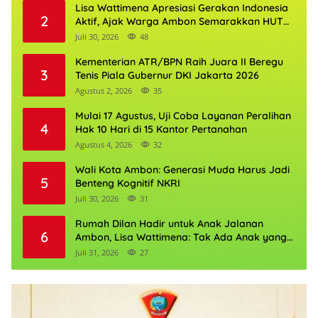
Lisa Wattimena Apresiasi Gerakan Indonesia
2
Aktif, Ajak Warga Ambon Semarakkan HUT
RI dan HUT Provinsi Maluku
Juli 30, 2026
48
Kementerian ATR/BPN Raih Juara II Beregu
3
Tenis Piala Gubernur DKI Jakarta 2026
Agustus 2, 2026
35
Mulai 17 Agustus, Uji Coba Layanan Peralihan
4
Hak 10 Hari di 15 Kantor Pertanahan
Agustus 4, 2026
32
Wali Kota Ambon: Generasi Muda Harus Jadi
5
Benteng Kognitif NKRI
Juli 30, 2026
31
Rumah Dilan Hadir untuk Anak Jalanan
6
Ambon, Lisa Wattimena: Tak Ada Anak yang
Boleh Kehilangan Masa Depannya
Juli 31, 2026
27