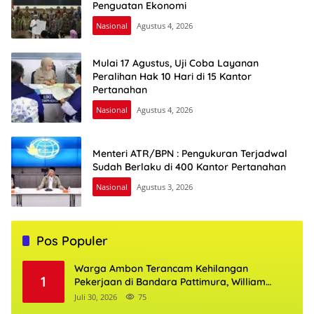
Penguatan Ekonomi
Nasional
Agustus 4, 2026
Mulai 17 Agustus, Uji Coba Layanan
Peralihan Hak 10 Hari di 15 Kantor
Pertanahan
Nasional
Agustus 4, 2026
Menteri ATR/BPN : Pengukuran Terjadwal
Sudah Berlaku di 400 Kantor Pertanahan
Nasional
Agustus 3, 2026
Pos Populer
Warga Ambon Terancam Kehilangan
1
Pekerjaan di Bandara Pattimura, William
Mairuhu Desak Maskapai Utamakan Tenaga
Juli 30, 2026
75
Kerja Lokal