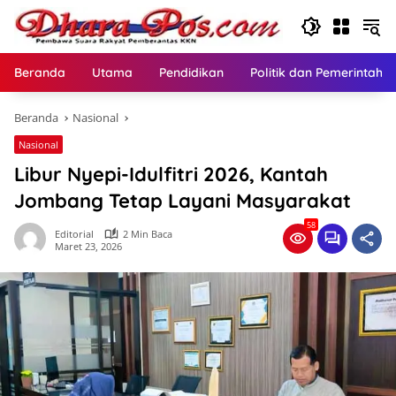
Langsung
ke
konten
Beranda
Utama
Pendidikan
Politik dan Pemerintaha
Beranda
Nasional
Nasional
Libur Nyepi-Idulfitri 2026, Kantah
Jombang Tetap Layani Masyarakat
58
Editorial
2 Min Baca
Maret 23, 2026