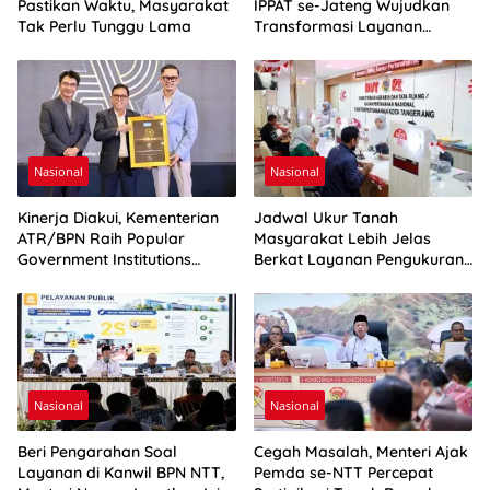
Pastikan Waktu, Masyarakat
IPPAT se-Jateng Wujudkan
Tak Perlu Tunggu Lama
Transformasi Layanan
Pertanahan
Nasional
Nasional
Kinerja Diakui, Kementerian
Jadwal Ukur Tanah
ATR/BPN Raih Popular
Masyarakat Lebih Jelas
Government Institutions
Berkat Layanan Pengukuran
Award 2026
Terjadwal
Nasional
Nasional
Beri Pengarahan Soal
Cegah Masalah, Menteri Ajak
Layanan di Kanwil BPN NTT,
Pemda se-NTT Percepat