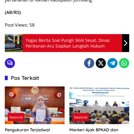
(AR/RS)
Post Views:
58
Tegas Berita Soal Pungli SKAI Sesat, Dinas
Perikanan Aru Siapkan Langkah Hukum
Pos Terkait
Nasional
Nasional
Pengukuran Terjadwal
Menteri Ajak BPKAD dan