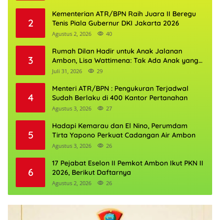
Kementerian ATR/BPN Raih Juara II Beregu
2
Tenis Piala Gubernur DKI Jakarta 2026
Agustus 2, 2026
40
Rumah Dilan Hadir untuk Anak Jalanan
3
Ambon, Lisa Wattimena: Tak Ada Anak yang
Boleh Kehilangan Masa Depannya
Juli 31, 2026
29
Menteri ATR/BPN : Pengukuran Terjadwal
4
Sudah Berlaku di 400 Kantor Pertanahan
Agustus 3, 2026
27
Hadapi Kemarau dan El Nino, Perumdam
5
Tirta Yapono Perkuat Cadangan Air Ambon
Agustus 3, 2026
26
17 Pejabat Eselon II Pemkot Ambon Ikut PKN II
6
2026, Berikut Daftarnya
Agustus 2, 2026
26