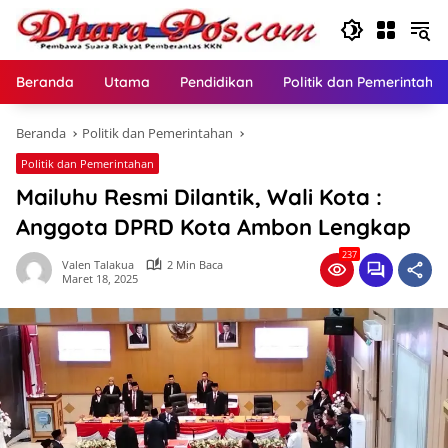
Langsung
ke
konten
Beranda
Utama
Pendidikan
Politik dan Pemerintaha
Beranda
Politik dan Pemerintahan
Politik dan Pemerintahan
Mailuhu Resmi Dilantik, Wali Kota :
Anggota DPRD Kota Ambon Lengkap
237
Valen Talakua
2 Min Baca
Maret 18, 2025