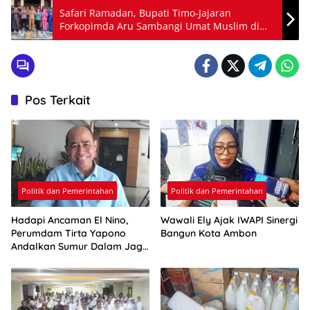
Safari Ramadan, Bupati Timo-Jajaran
Forkopimda Aru Sambangi Umat Muslim di
Siwalima
Pos Terkait
Politik dan Pemerintahan
Politik dan Pemerintahan
Hadapi Ancaman El Nino,
Wawali Ely Ajak IWAPI Sinergi
Perumdam Tirta Yapono
Bangun Kota Ambon
Andalkan Sumur Dalam Jaga
Pasokan Air Ambon