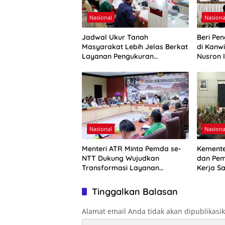
Nasional
Nasiona
Jadwal Ukur Tanah
Beri Pe
Masyarakat Lebih Jelas Berkat
di Kanwi
Layanan Pengukuran
Nusron I
Terjadwal
Nasional
Nasiona
Menteri ATR Minta Pemda se-
Kemente
NTT Dukung Wujudkan
dan Pem
Transformasi Layanan
Kerja S
Pertanahan
Penguat
Tinggalkan Balasan
Alamat email Anda tidak akan dipublikasi