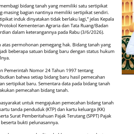
membagi bidang tanah yang memiliki satu sertipikat
-masing bagian nantinya memiliki sertipikat sendiri.
pikat induk dinyatakan tidak berlaku lagi,” jelas Kepala
Protokol Kementerian Agraria dan Tata Ruang/Badan
rdian dalam keterangannya pada Rabu (3/6/2026).
n atas permohonan pemegang hak. Bidang tanah yang
jadi beberapa satuan bidang baru dengan status hukum
lnya.
ran Pemerintah Nomor 24 Tahun 1997 tentang
sebutkan bahwa setiap bidang baru hasil pemecahan
an sertipikat baru. Sementara data pada bidang tanah
ilakukan pemecahan bidang tanah.
masyarakat untuk mengajukan pemecahan bidang tanah
i kartu tanda penduduk (KTP) dan kartu keluarga (KK)
rta Surat Pemberitahuan Pajak Terutang (SPPT) Pajak
beserta bukti pelunasannya.