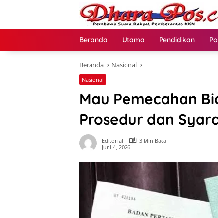
Langsung
ke
konten
Beranda
Utama
Pendidikan
Po
Beranda
Nasional
Nasional
Mau Pemecahan Bid
Prosedur dan Syara
Editorial
3 Min Baca
Juni 4, 2026