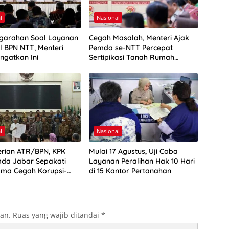
l
Nasional
ngarahan Soal Layanan
Cegah Masalah, Menteri Ajak
l BPN NTT, Menteri
Pemda se-NTT Percepat
ngatkan Ini
Sertipikasi Tanah Rumah
Ibadah
l
Nasional
rian ATR/BPN, KPK
Mulai 17 Agustus, Uji Coba
da Jabar Sepakati
Layanan Peralihan Hak 10 Hari
ama Cegah Korupsi-
di 15 Kantor Pertanahan
an Ekonomi
kan.
Ruas yang wajib ditandai
*