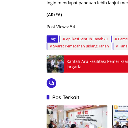
ingin mendapat panduan lebih lanjut me
(AR/FA)
Post Views:
54
Tag:
Aplikasi Sentuh Tanahku
Pemec
Syarat Pemecahan Bidang Tanah
Tana
Kantah Aru Fasilitasi Pemerik
Jargaria
Pos Terkait