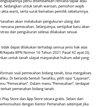
engkapannya perlu ditambahkan rencana tapak atau
pat. Sedangkan untuk tanah warisan, pemohon wajib
 akta waris, serta surat kematian pemilik sebelumnya.
ertanahan akan melakukan pengukuran ulang dan
rencana pemecahan. Selanjutnya, sertipikat baru akan
istrasi dan pengukuran selesai dilakukan sesuai
 tidak dapat dilakukan terhadap semua jenis hak atas
TR/Kepala BPN Nomor 16 Tahun 2021 Pasal 42 ayat (3),
hkan untuk tanah ulayat masyarakat hukum adat yang
nformasi soal pemecahan bidang tanah, bisa mengakses
ahku. Di beranda Sentuh Tanahku, pilih opsi “Layanan”,
 menu “Pemecahan”. Dalam menu “Pemecahan”, terdapat
a terkait pemecahan bidang tanah.
Play Store dan App Store secara gratis. Selain dari
erkonsultasi dengan Kantor Pertanahan setempat jika