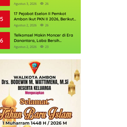
Perkuat Cadangan Air Ambon
Agustus 3, 2026
26
17 Pejabat Eselon II Pemkot
5
Ambon Ikut PKN II 2026, Berikut
Daftarnya
Agustus 2, 2026
26
Telkomsel Makin Moncer di Era
6
Danantara, Laba Bersih
Semester I 2026 Tembus Rp10,4
Agustus 2, 2026
23
Triliun