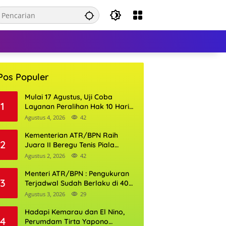
Pos Populer
Mulai 17 Agustus, Uji Coba
1
Layanan Peralihan Hak 10 Hari
di 15 Kantor Pertanahan
Agustus 4, 2026
42
Kementerian ATR/BPN Raih
2
Juara II Beregu Tenis Piala
Gubernur DKI Jakarta 2026
Agustus 2, 2026
42
Menteri ATR/BPN : Pengukuran
3
Terjadwal Sudah Berlaku di 400
Kantor Pertanahan
Agustus 3, 2026
29
Hadapi Kemarau dan El Nino,
4
Perumdam Tirta Yapono