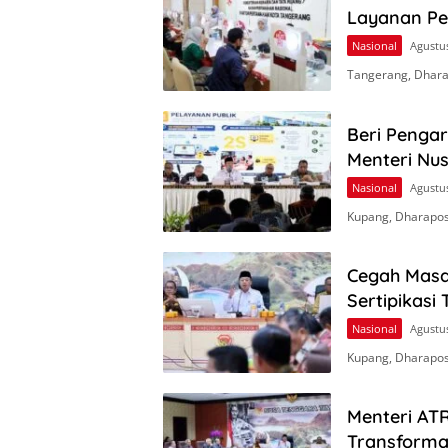
Layanan Pe
Nasional
Agustus
Tangerang, Dhara
Beri Penga
Menteri Nus
Nasional
Agustus
Kupang, Dharapos
Cegah Masa
Sertipikasi
Nasional
Agustus
Kupang, Dharapos
Menteri AT
Transforma