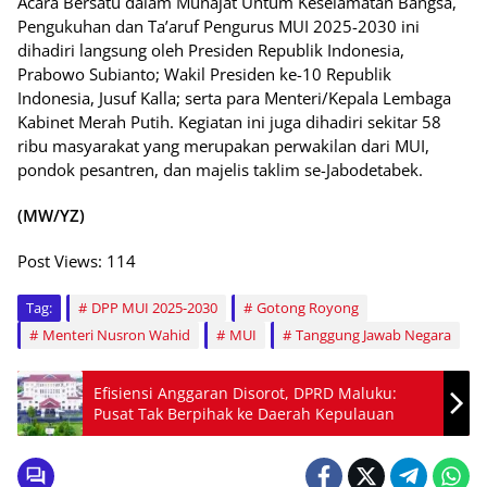
Acara Bersatu dalam Munajat Untum Keselamatan Bangsa,
Pengukuhan dan Ta’aruf Pengurus MUI 2025-2030 ini
dihadiri langsung oleh Presiden Republik Indonesia,
Prabowo Subianto; Wakil Presiden ke-10 Republik
Indonesia, Jusuf Kalla; serta para Menteri/Kepala Lembaga
Kabinet Merah Putih. Kegiatan ini juga dihadiri sekitar 58
ribu masyarakat yang merupakan perwakilan dari MUI,
pondok pesantren, dan majelis taklim se-Jabodetabek.
(MW/YZ)
Post Views:
114
Tag:
DPP MUI 2025-2030
Gotong Royong
Menteri Nusron Wahid
MUI
Tanggung Jawab Negara
Efisiensi Anggaran Disorot, DPRD Maluku:
Pusat Tak Berpihak ke Daerah Kepulauan