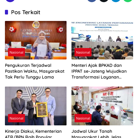
Pos Terkait
Nasional
Nasional
Pengukuran Terjadwal
Menteri Ajak BPKAD dan
Pastikan Waktu, Masyarakat
IPPAT se-Jateng Wujudkan
Tak Perlu Tunggu Lama
Transformasi Layanan
Pertanahan
Nasional
Nasional
Kinerja Diakui, Kementerian
Jadwal Ukur Tanah
ATR/BPN Raih Popular
Masyarakat Lebih Jelas