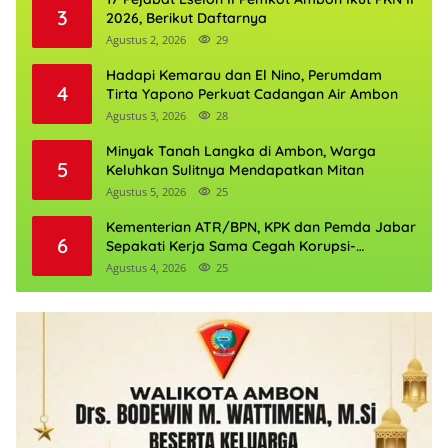
3
2026, Berikut Daftarnya
Agustus 2, 2026
29
Hadapi Kemarau dan El Nino, Perumdam
4
Tirta Yapono Perkuat Cadangan Air Ambon
Agustus 3, 2026
28
Minyak Tanah Langka di Ambon, Warga
5
Keluhkan Sulitnya Mendapatkan Mitan
Agustus 5, 2026
25
Kementerian ATR/BPN, KPK dan Pemda Jabar
6
Sepakati Kerja Sama Cegah Korupsi-
Penguatan Ekonomi
Agustus 4, 2026
25