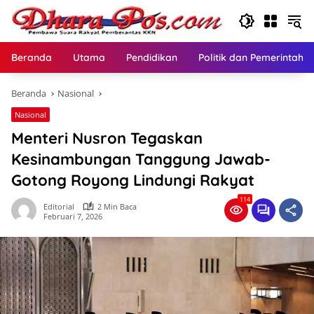
Langsung
ke
konten
Beranda
Utama
Pendidikan
Politik dan Pemerintaha
Beranda
Nasional
Nasional
Menteri Nusron Tegaskan
Kesinambungan Tanggung Jawab-
Gotong Royong Lindungi Rakyat ​
114
Editorial
2 Min Baca
Februari 7, 2026